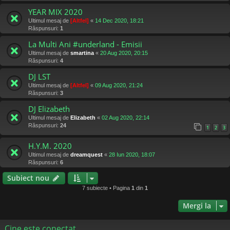
YEAR MIX 2020
Ultimul mesaj de
[Altfel]
«
14 Dec 2020, 18:21
Răspunsuri:
1
La Multi Ani #underland - Emisii
Ultimul mesaj de
smartina
«
20 Aug 2020, 20:15
Răspunsuri:
4
DJ LST
Ultimul mesaj de
[Altfel]
«
09 Aug 2020, 21:24
Răspunsuri:
3
DJ Elizabeth
Ultimul mesaj de
Elizabeth
«
02 Aug 2020, 22:14
Răspunsuri:
24
1
2
3
H.Y.M. 2020
Ultimul mesaj de
dreamquest
«
28 Iun 2020, 18:07
Răspunsuri:
6
Subiect nou
7 subiecte • Pagina
1
din
1
Mergi la
Cine este conectat