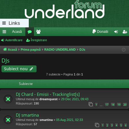
Links
Acasă
Donatii
eg
Autentificare
or
Înregistrare
e
ut
nr
ăt
u
m
en
eg
Acasă
Prima pagină
RADIO UNDERLAND
DJs
uri
m
bri
tifi
ist
DJs
ra
uri
ca
ra
Subiect nou
7 subiecte • Pagina
1
din
1
pi
re
re
Subiecte
de
DJ Chard - Emisii - Trackinglist[s]
Ultimul mesaj de
dreamquest
«
29 Dec 2021, 09:43
Răspunsuri:
190
1
17
18
19
20
…
DJ smartina
Ultimul mesaj de
smartina
«
05 Aug 2021, 02:33
Răspunsuri:
57
1
2
3
4
5
6