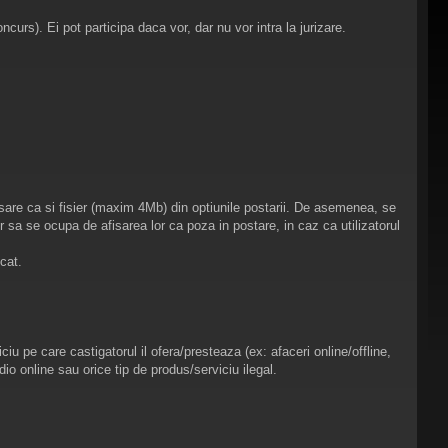
oncurs). Ei pot participa daca vor, dar nu vor intra la jurizare.
asare ca si fisier (maxim 4Mb) din optiunile postarii. De asemenea, se
 sa se ocupa de afisarea lor ca poza in postare, in caz ca utilizatorul
icat.
u pe care castigatorul il ofera/presteaza (ex: afaceri online/offline,
io online sau orice tip de produs/serviciu ilegal.