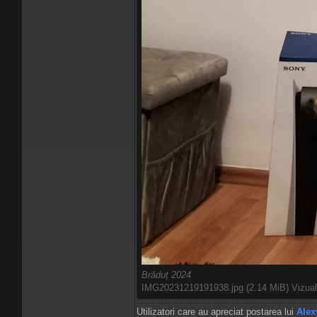
Brăduț 2024
IMG20231219191938.jpg (2.14 MiB) Vizuali
Utilizatori care au apreciat postarea lui
Alex