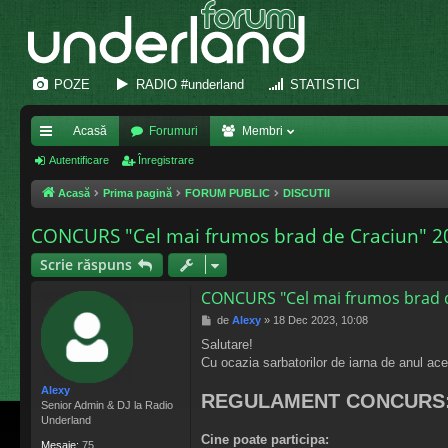
POZE
RADIO #underland
STATISTICI
Acasă
Forumuri
Membri
eg
Autentificare
Înregistrare
ăt
Acasă
Prima pagină
FORUM PUBLIC
DISCUTII
uri
CONCURS "Cel mai frumos brad de Craciun" 2
ra
Scrie răspuns
pi
CONCURS "Cel mai frumos brad d
de
M
de
Alexy
»
18 Dec 2023, 10:08
e
Salutare!
s
Cu ocazia sarbatorilor de iarna de anul ac
a
j
Alexy
REGULAMENT CONCURS
Senior Admin & DJ la Radio
Underland
Cine poate participa:
Mesaje:
75