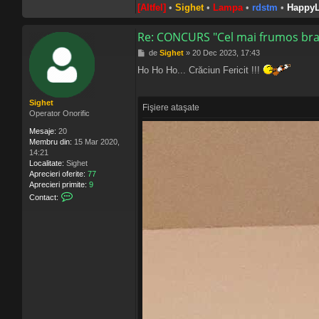
[Altfel]
•
Sighet
•
Lampa
•
rdstm
•
HappyL
Re: CONCURS "Cel mai frumos bra
M
de
Sighet
»
20 Dec 2023, 17:43
e
Ho Ho Ho... Crăciun Fericit !!!
s
a
j
Sighet
Fişiere ataşate
Operator Onorific
Mesaje:
20
Membru din:
15 Mar 2020,
14:21
Localitate:
Sighet
Aprecieri oferite:
77
Aprecieri primite:
9
C
Contact:
o
n
t
a
c
t
e
a
z
ă
p