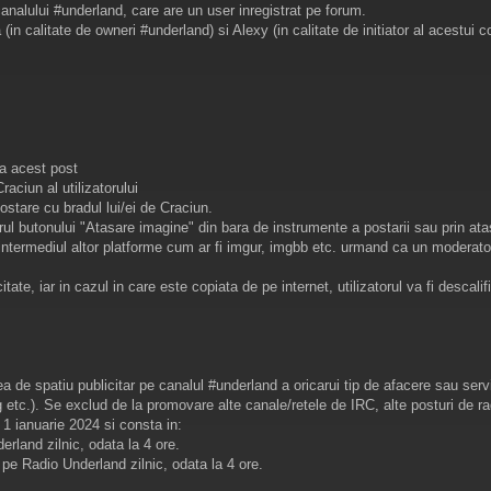
canalului #underland, care are un user inregistrat pe forum.
 (in calitate de owneri #underland) si Alexy (in calitate de initiator al acestui c
la acest post
raciun al utilizatorului
 postare cu bradul lui/ei de Craciun.
orul butonului "Atasare imagine" din bara de instrumente a postarii sau prin at
n intermediul altor platforme cum ar fi imgur, imgbb etc. urmand ca un moderator
tate, iar in cazul in care este copiata de pe internet, utilizatorul va fi descalif
de spatiu publicitar pe canalul #underland a oricarui tip de afacere sau servici
 etc.). Se exclud de la promovare alte canale/retele de IRC, alte posturi de rad
1 ianuarie 2024 si consta in:
erland zilnic, odata la 4 ore.
a pe Radio Underland zilnic, odata la 4 ore.