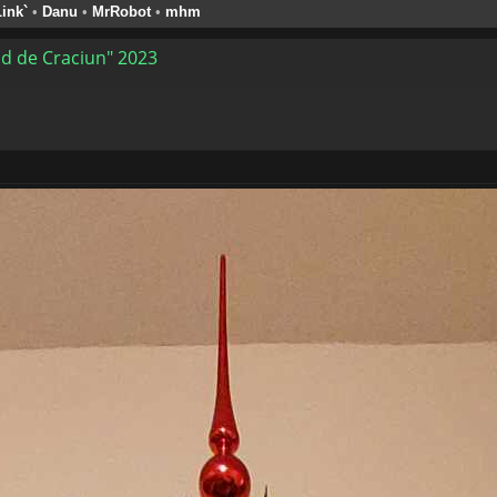
ink`
•
Danu
•
MrRobot
•
mhm
d de Craciun" 2023