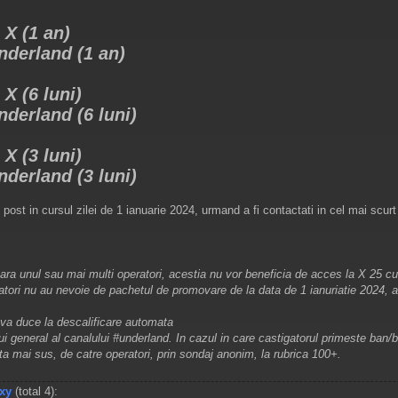
 X (1 an)
nderland (1 an)
 X (6 luni)
derland (6 luni)
 X (3 luni)
derland (3 luni)
i post in cursul zilei de 1 ianuarie 2024, urmand a fi contactati in cel mai scur
umara unul sau mai multi operatori, acestia nu vor beneficia de acces la X 25 
gatori nu au nevoie de pachetul de promovare de la data de 1 ianuriatie 2024, a
 va duce la descalificare automata
i general al canalului #underland. In cazul in care castigatorul primeste ban/b
ta mai sus, de catre operatori, prin sondaj anonim, la rubrica 100+.
xy
(total 4):