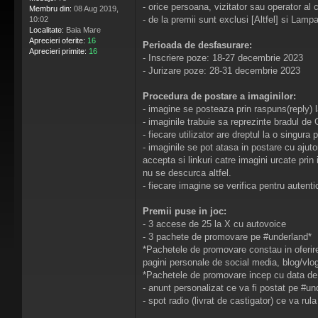
- orice persoana, vizitator sau operator al 
Membru din:
08 Aug 2019,
- de la premii sunt exclusi [Altfel] si Lampa
10:02
Localitate:
Baia Mare
Aprecieri oferite:
16
Perioada de desfasurare:
Aprecieri primite:
16
- Inscriere poze: 18-27 decembrie 2023
- Jurizare poze: 28-31 decembrie 2023
Procedura de postare a imaginilor:
- imagine se posteaza prin raspuns(reply) 
- imaginile trabuie sa reprezinte bradul de C
- fiecare utilizator are dreptul la o singura
- imaginile se pot atasa in postare cu ajut
accepta si linkuri catre imagini urcate pri
nu se descurca altfel.
- fiecare imagine se verifica pentru autentici
Premii puse in joc:
- 3 accese de 25 la X cu autovoice
- 3 pachete de promovare pe #underland*
*Pachetele de promovare constau in oferirea 
pagini personale de social media, blog/vlog
*Pachetele de promovare incep cu data de 
- anunt personalizat ce va fi postat pe #und
- spot radio (livrat de castigator) ce va rul