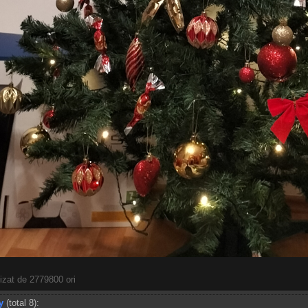
zat de 2779800 ori
y
(total 8):