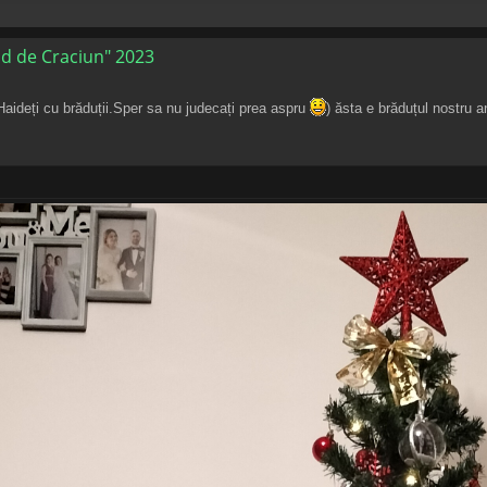
d de Craciun" 2023
Haideți cu brăduții.Sper sa nu judecați prea aspru
) ăsta e brăduțul nostru a