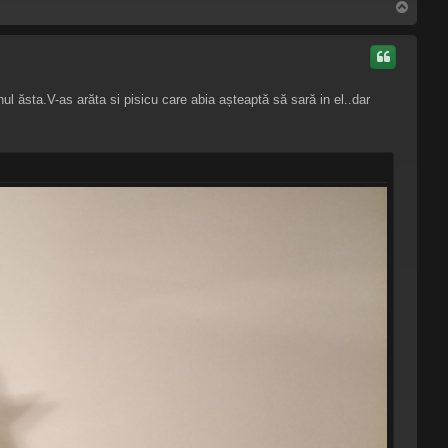
S
u
s
nul ăsta.V-as arăta si pisicu care abia așteaptă să sară in el..dar