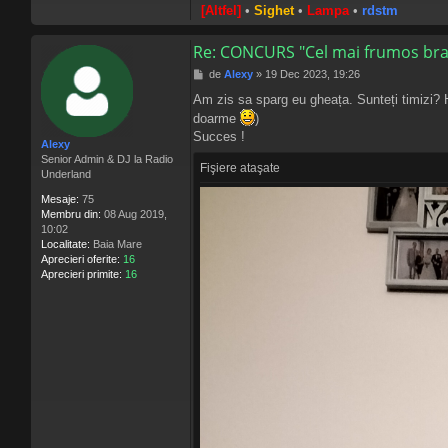
[Altfel]
•
Sighet
•
Lampa
•
rdstm
Re: CONCURS "Cel mai frumos bra
M
de
Alexy
»
19 Dec 2023, 19:26
e
Am zis sa sparg eu gheața. Sunteți timizi? 
s
doarme
)
a
j
Succes !
Alexy
Senior Admin & DJ la Radio
Fişiere ataşate
Underland
Mesaje:
75
Membru din:
08 Aug 2019,
10:02
Localitate:
Baia Mare
Aprecieri oferite:
16
Aprecieri primite:
16