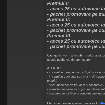
Premiul I:
- acces 25 cu autovoice la
- pachet promovare pe #u
Premiul II:
- acces 25 cu autovoice la
- pachet promovare pe #un
Premiul III:
- acces 25 cu autovoice la
- pachet promovare pe #un
Castigatorii vor fi anuntati in cadrul acestu
acorda pachetele de promovare.
ATENTIE:
- in cazul in care printre castigatori se n
- in cazul in care unul sau mai multi casti
premiu)
- orice incercare de fraudare a concursului
- premiile castigate se supun regulamentulu
- jurizarea se va face in perioada mentiona
Utilizatori care au apreciat postarea lui
Ale