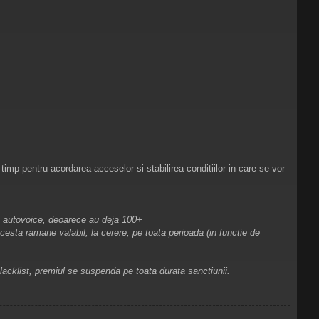
t timp pentru acordarea acceselor si stabilirea conditiilor in care se vor
cu autovoice, deoarece au deja 100+
cesta ramane valabil, la cerere, pe toata perioada (in functie de
lacklist, premiul se suspenda pe toata durata sanctiunii.