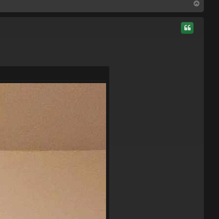
S
u
s