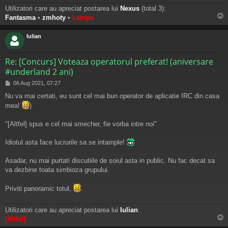
Utilizatori care au apreciat postarea lui
Nexus
(total 3):
Fantasma
•
zmhoty
•
Lampa
s
Iulian
Re: [Concurs] Voteaza operatorul preferat! (aniversare
#underland 2 ani)
M
06 Aug 2021, 07:27
e
Nu va mai certati, eu sunt cel mai bun operator de aplicatie IRC din casa
s
mea!
)
a
j
"[Altfel] spus e cel mai smecher, fie vorba intre noi"
Idiotul asta face lucrurile sa se intample!
Asadar, nu mai purtati discutiile de soiul asta in public. Nu fac decat sa
va dezbine toata simbioza grupului.
Priviti panoramic totul,
.
Utilizatori care au apreciat postarea lui
Iulian
:
[Altfel]