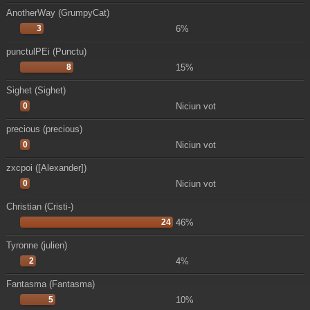
AnotherWay (GrumpyCat)
3
6%
punctulPEi (Punctu)
8
15%
Sighet (Sighet)
0
Niciun vot
precious (precious)
0
Niciun vot
zxcpoi ([Alexander])
0
Niciun vot
Christian (Cristi-)
24
46%
Tyronne (julien)
2
4%
Fantasma (Fantasma)
5
10%