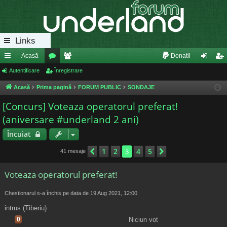
Links
Acasă
Donatii
eg
Autentificare
or
Înregistrare
e
ut
nr
ăt
u
m
en
eg
Acasă
Prima pagină
FORUM PUBLIC
SONDAJE
uri
m
bri
tifi
ist
[Concurs] Voteaza operatorul preferat!
(aniversare #underland 2 ani)
ra
uri
ca
ra
pi
re
re
Încuiat
de
1
2
4
5
Anterior
3
Următorul
41 mesaje
Voteaza operatorul preferat!
Chestionarul s-a închis pe data de 19 Aug 2021, 12:00
intrus (Tiberiu)
0
Niciun vot