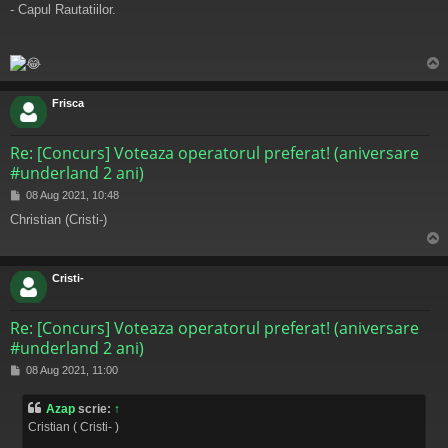
j
- Capul Rautatiilor.
s
Frisca
Re: [Concurs] Voteaza operatorul preferat! (aniversare
#underland 2 ani)
M
08 Aug 2021, 10:48
e
Christian (Cristi-)
s
a
j
s
Cristi-
Re: [Concurs] Voteaza operatorul preferat! (aniversare
#underland 2 ani)
M
08 Aug 2021, 11:00
e
s
Azap
scrie:
↑
a
Cristian ( Cristi- )
j