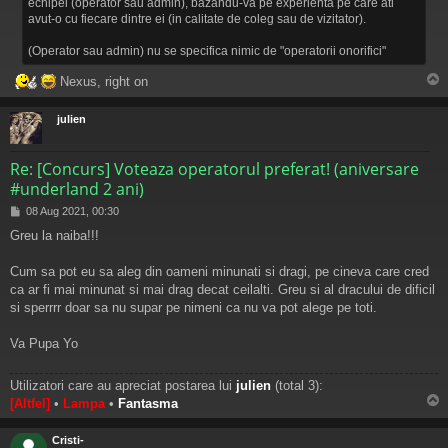
echipei (operator sau admin), bazandu-va pe experienta pe care ati
avut-o cu fiecare dintre ei (in calitate de coleg sau de vizitator).
(Operator sau admin) nu se specifica nimic de "operatorii onorifici"
Nexus, right on
s
julien
Re: [Concurs] Voteaza operatorul preferat! (aniversare
#underland 2 ani)
M
08 Aug 2021, 00:30
e
Greu la naiba!!!
s
a
j
Cum sa pot eu sa aleg din oameni minunati si dragi, pe cineva care cred
ca ar fi mai minunat si mai drag decat ceilalti. Greu si al dracului de dificil
si sperrrr doar sa nu supar pe nimeni ca nu va pot alege pe toti.
Va Pupa Yo
Utilizatori care au apreciat postarea lui
julien
(total 3):
[Altfel]
•
Lampa
•
Fantasma
s
Cristi-