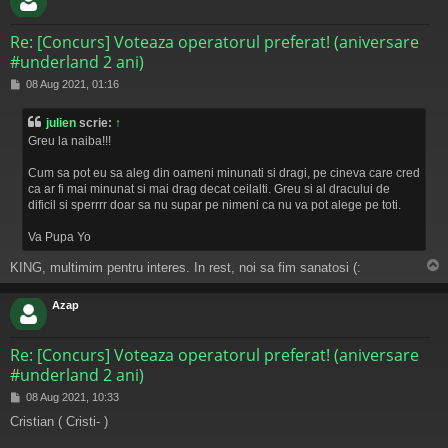
Re: [Concurs] Voteaza operatorul preferat! (aniversare
#underland 2 ani)
M
08 Aug 2021, 01:16
e
s
julien
scrie:
↑
a
Greu la naiba!!!
j
Cum sa pot eu sa aleg din oameni minunati si dragi, pe cineva care cred
ca ar fi mai minunat si mai drag decat ceilalti. Greu si al dracului de
dificil si sperrrr doar sa nu supar pe nimeni ca nu va pot alege pe toti.
Va Pupa Yo
KING, multimim pentru interes. In rest, noi sa fim sanatosi (:
s
Azap
Re: [Concurs] Voteaza operatorul preferat! (aniversare
#underland 2 ani)
M
08 Aug 2021, 10:33
e
Cristian ( Cristi- )
s
a