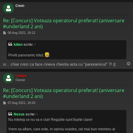
s
Cristi-
Re: [Concurs] Voteaza operatorul preferat! (aniversare
#underland 2 ani)
M
06 Aug 2021, 19:12
e
s
Iulian
scrie:
↑
a
j
Priviti panoramic totul,
.
si... chiar crezi ca face cineva chestia asta cu "panoramicul" ?! ((:
s
Lampa
Owner
Re: [Concurs] Voteaza operatorul preferat! (aniversare
#underland 2 ani)
M
07 Aug 2021, 18:20
e
s
Nexus
scrie:
↑
a
Nu inteleg ce nu va e clar! Regulile sunt foarte clare!
j
Vrem sa aflam, care este, in opinia voastra, cel mai bun membru al