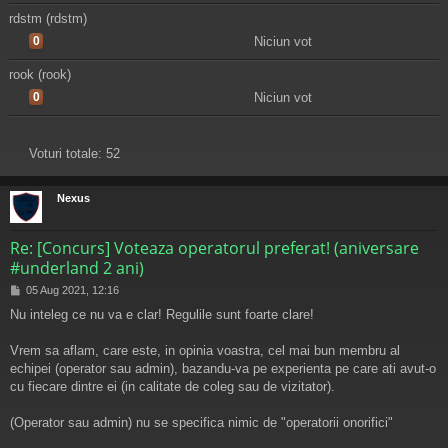
rdstm (rdstm)
0
Niciun vot
rook (rook)
0
Niciun vot
Voturi totale:
52
Nexus
Re: [Concurs] Voteaza operatorul preferat! (aniversare
#underland 2 ani)
M
05 Aug 2021, 12:16
e
Nu inteleg ce nu va e clar! Regulile sunt foarte clare!
s
a
j
Vrem sa aflam, care este, in opinia voastra, cel mai bun membru al
echipei (operator sau admin), bazandu-va pe experienta pe care ati avut-o
cu fiecare dintre ei (in calitate de coleg sau de vizitator).
(Operator sau admin) nu se specifica nimic de "operatorii onorifici"