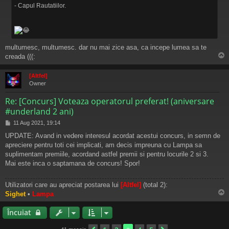
- Capul Rautatiilor.
multumesc, multumesc. dar nu mai zice asa, ca incepe lumea sa te
creada (((:
s
[Altfel]
Owner
Re: [Concurs] Voteaza operatorul preferat! (aniversare
#underland 2 ani)
M
11 Aug 2021, 19:14
e
UPDATE: Avand in vedere interesul acordat acestui concurs, in semn de
s
apreciere pentru toti cei implicati, am decis impreuna cu Lampa sa
a
j
suplimentam premiile, acordand astfel premii si pentru locurile 2 si 3.
Mai este inca o saptamana de concurs! Spor!
Utilizatori care au apreciat postarea lui
[Altfel]
(total 2):
Sighet
•
Lampa
s
Încuiat