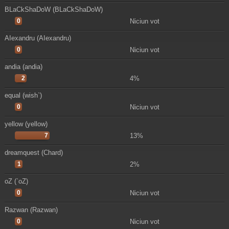
BLaCkShaDoW (BLaCkShaDoW)
0
Niciun vot
AIexandru (AIexandru)
0
Niciun vot
andia (andia)
2
4%
equal (wish`)
0
Niciun vot
yellow (yellow)
7
13%
dreamquest (Chard)
1
2%
oZ (`oZ)
0
Niciun vot
Razwan (Razwan)
0
Niciun vot