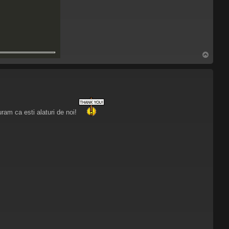
S
u
s
ram ca esti alaturi de noi!