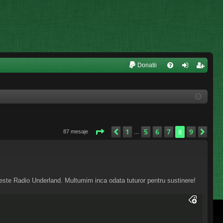
L
Donatii
FA
ut
nr
Q
en
eg
tifi
ist
ca
ra
Pagina
8
din
9
1
5
6
7
9
Anterior
8
Urm
87 mesaje
…
re
re
ieste Radio Underland. Multumim inca odata tuturor pentru sustinere!