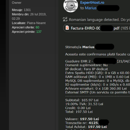
Owner
Mesaje:
1301
Membru din:
26 Iul 2019,
02:29
Localitate:
Piatra-Neamt
Aprecieri oferite:
60
Aprecieri primite:
137