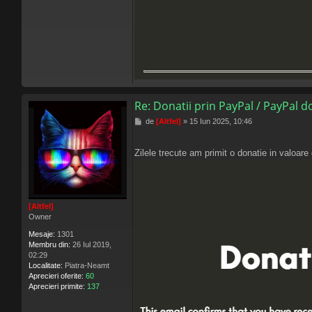
Re: Donatii prin PayPal / PayPal 
M
de
[Altfel]
»
15 Iun 2025, 10:46
e
s
a
Zilele trecute am primit o donatie in valoar
j
[Altfel]
Owner
Mesaje:
1301
Membru din:
26 Iul 2019,
02:29
Localitate:
Piatra-Neamt
Aprecieri oferite:
60
Aprecieri primite:
137