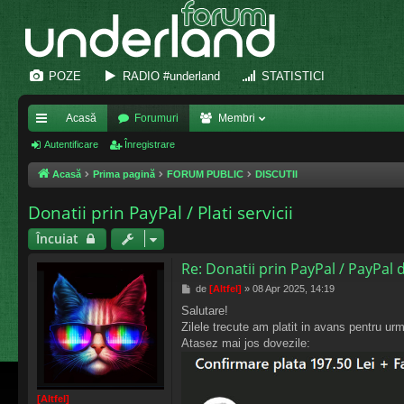
POZE
RADIO #underland
STATISTICI
Acasă
Forumuri
Membri
eg
Autentificare
Înregistrare
ăt
Acasă
Prima pagină
FORUM PUBLIC
DISCUTII
uri
Donatii prin PayPal / Plati servicii
ra
Încuiat
pi
Re: Donatii prin PayPal / PayPal
de
M
de
[Altfel]
»
08 Apr 2025, 14:19
e
Salutare!
s
Zilele trecute am platit in avans pentru u
a
j
Atasez mai jos dovezile:
[Altfel]