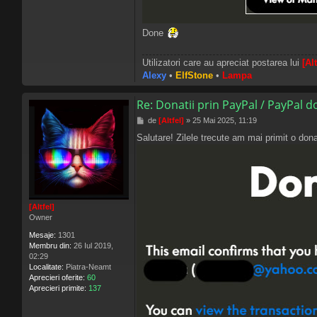
Done
Utilizatori care au apreciat postarea lui
[Alt
Alexy
•
ElfStone
•
Lampa
Re: Donatii prin PayPal / PayPal 
M
de
[Altfel]
»
25 Mai 2025, 11:19
e
Salutare! Zilele trecute am mai primit o do
s
a
j
[Altfel]
Owner
Mesaje:
1301
Membru din:
26 Iul 2019,
02:29
Localitate:
Piatra-Neamt
Aprecieri oferite:
60
Aprecieri primite:
137