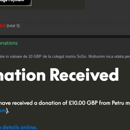
fel]
(total 3):
donations
natie in valoare de 10 GBP de la colegul nostru SoSo. Multumim inca odata pen