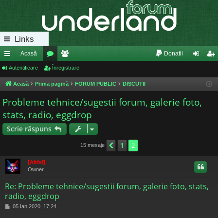
Links
Acasă
Donatii
eg
Autentificare
or
Înregistrare
e
ut
nr
ăt
u
m
en
eg
Acasă
Prima pagină
FORUM PUBLIC
DISCUTII
uri
m
bri
tifi
ist
Probleme tehnice/sugestii forum, galerie foto,
stats, radio, eggdrop
ra
uri
ca
ra
pi
re
re
Scrie răspuns
de
1
Anterior
2
15 mesaje
[Altfel]
Owner
Re: Probleme tehnice/sugestii forum, galerie foto, stats,
radio, eggdrop
M
05 Ian 2020, 17:24
e