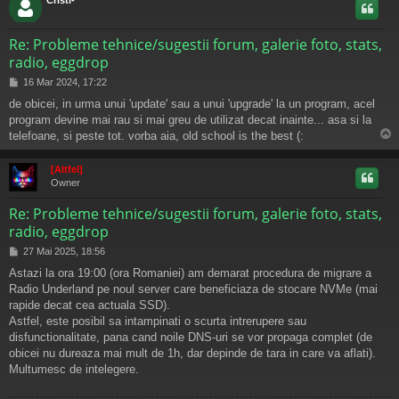
Re: Probleme tehnice/sugestii forum, galerie foto, stats,
radio, eggdrop
M
16 Mar 2024, 17:22
e
de obicei, in urma unui 'update' sau a unui 'upgrade' la un program, acel
s
program devine mai rau si mai greu de utilizat decat inainte... asa si la
a
j
telefoane, si peste tot. vorba aia, old school is the best (:
s
[Altfel]
Owner
Re: Probleme tehnice/sugestii forum, galerie foto, stats,
radio, eggdrop
M
27 Mai 2025, 18:56
e
Astazi la ora 19:00 (ora Romaniei) am demarat procedura de migrare a
s
Radio Underland pe noul server care beneficiaza de stocare NVMe (mai
a
j
rapide decat cea actuala SSD).
Astfel, este posibil sa intampinati o scurta intrerupere sau
disfunctionalitate, pana cand noile DNS-uri se vor propaga complet (de
obicei nu dureaza mai mult de 1h, dar depinde de tara in care va aflati).
Multumesc de intelegere.