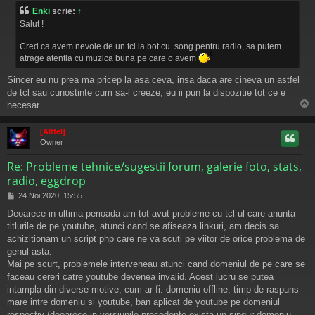
s
Enki
scrie:
↑
a
Salut !
j
Cred ca avem nevoie de un tcl la bot cu .song pentru radio, sa putem
atrage atentia cu muzica buna pe care o avem
Sincer eu nu prea ma pricep la asa ceva, insa daca are cineva un astfel
de tcl sau cunostinte cum sa-l creeze, eu ii pun la dispozitie tot ce e
necesar.
s
[Altfel]
Owner
Re: Probleme tehnice/sugestii forum, galerie foto, stats,
radio, eggdrop
M
24 Noi 2020, 15:55
e
Deoarece in ultima perioada am tot avut probleme cu tcl-ul care anunta
s
titlurile de pe youtube, atunci cand se afiseaza linkuri, am decis sa
a
j
achizitionam un script php care ne va scuti pe viitor de orice problema de
genul asta.
Mai pe scurt, problemele interveneau atunci cand domeniul de pe care se
faceau cereri catre youtube devenea invalid. Acest lucru se putea
intampla din diverse motive, cum ar fi: domeniu offline, timp de raspuns
mare intre domeniu si youtube, ban aplicat de youtube pe domeniul
respectiv (deoarece in versiunile precedente exista un singur domeniu