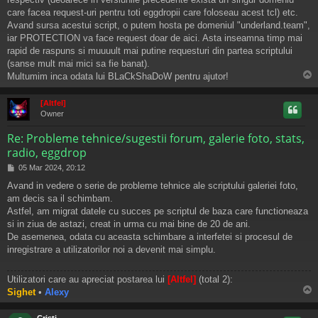
care facea request-uri pentru toti eggdropii care foloseau acest tcl) etc.
Avand sursa acestui script, o putem hosta pe domeniul "underland.team",
iar PROTECTION va face request doar de aici. Asta inseamna timp mai
rapid de raspuns si muuuult mai putine requesturi din partea scriptului
(sanse mult mai mici sa fie banat).
Multumim inca odata lui BLaCkShaDoW pentru ajutor!
s
[Altfel]
Owner
Re: Probleme tehnice/sugestii forum, galerie foto, stats,
radio, eggdrop
M
05 Mar 2024, 20:12
e
Avand in vedere o serie de probleme tehnice ale scriptului galeriei foto,
s
am decis sa il schimbam.
a
j
Astfel, am migrat datele cu succes pe scriptul de baza care functioneaza
si in ziua de astazi, creat in urma cu mai bine de 20 de ani.
De asemenea, odata cu aceasta schimbare a interfetei si procesul de
inregistrare a utilizatorilor noi a devenit mai simplu.
Utilizatori care au apreciat postarea lui
[Altfel]
(total 2):
Sighet
•
Alexy
s
Cristi-