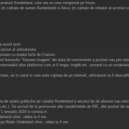
canalului #underland, care are un user inregistrat pe forum.
 (in calitate de owneri #underland) si Alexy (in calitate de initiator al acestui c
la acest post
raciun al utilizatorului
 postare cu bradul lui/ei de Craciun.
orul butonului "Atasare imagine" din bara de instrumente a postarii sau prin at
n intermediul altor platforme cum ar fi imgur, imgbb etc. urmand ca un moderator
tate, iar in cazul in care este copiata de pe internet, utilizatorul va fi descalif
de spatiu publicitar pe canalul #underland a oricarui tip de afacere sau servici
 etc.). Se exclud de la promovare alte canale/retele de IRC, alte posturi de rad
1 ianuarie 2024 si consta in:
erland zilnic, odata la 4 ore.
a pe Radio Underland zilnic, odata la 4 ore.