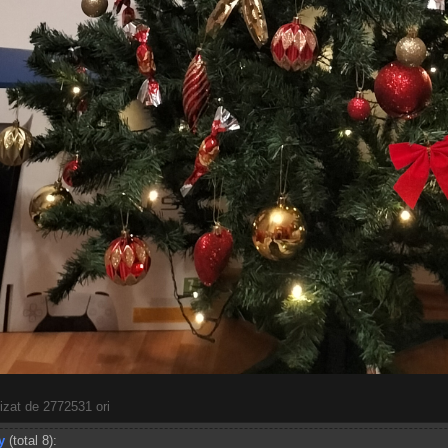
zat de 2772531 ori
y
(total 8):