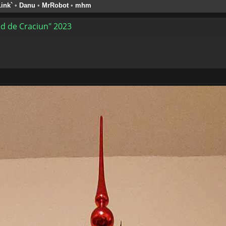
ink`
•
Danu
•
MrRobot
•
mhm
d de Craciun" 2023