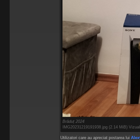
Brăduț 2024
IMG20231219191938.jpg (2.14 MiB) Vizuali
Utilizatori care au apreciat postarea lui
Alex