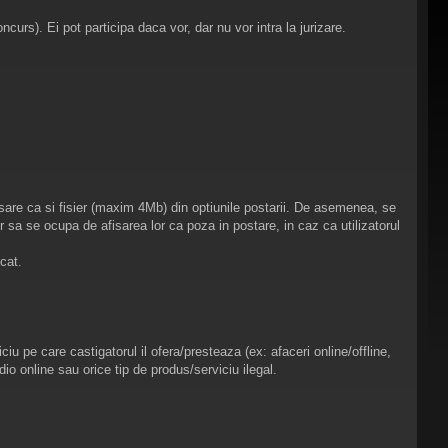
oncurs). Ei pot participa daca vor, dar nu vor intra la jurizare.
asare ca si fisier (maxim 4Mb) din optiunile postarii. De asemenea, se
 sa se ocupa de afisarea lor ca poza in postare, in caz ca utilizatorul
icat.
u pe care castigatorul il ofera/presteaza (ex: afaceri online/offline,
io online sau orice tip de produs/serviciu ilegal.