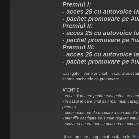
Premiul I:
- acces 25 cu autovoice la
- pachet promovare pe #u
Premiul II:
- acces 25 cu autovoice la
- pachet promovare pe #un
Premiul III:
- acces 25 cu autovoice la
- pachet promovare pe #un
Castigatorii vor fi anuntati in cadrul acestu
acorda pachetele de promovare.
ATENTIE:
- in cazul in care printre castigatori se n
- in cazul in care unul sau mai multi casti
premiu)
- orice incercare de fraudare a concursului
- premiile castigate se supun regulamentulu
- jurizarea se va face in perioada mentiona
Utilizatori care au apreciat postarea lui
Ale