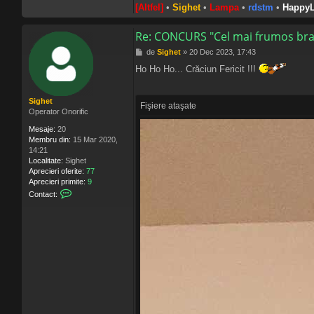
[Altfel]
•
Sighet
•
Lampa
•
rdstm
•
HappyL
Re: CONCURS "Cel mai frumos bra
M
de
Sighet
»
20 Dec 2023, 17:43
e
Ho Ho Ho... Crăciun Fericit !!!
s
a
j
Sighet
Fişiere ataşate
Operator Onorific
Mesaje:
20
Membru din:
15 Mar 2020,
14:21
Localitate:
Sighet
Aprecieri oferite:
77
Aprecieri primite:
9
C
Contact:
o
n
t
a
c
t
e
a
z
ă
p