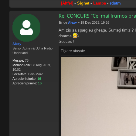
[Altfel]
•
Sighet
•
Lampa
•
rdstm
Re: CONCURS "Cel mai frumos bra
M
de
Alexy
»
19 Dec 2023, 19:26
e
Am zis sa sparg eu gheața. Sunteți timizi? 
s
doarme
)
a
j
Succes !
Alexy
Senior Admin & DJ la Radio
Fişiere ataşate
Underland
Mesaje:
75
Membru din:
08 Aug 2019,
10:02
Localitate:
Baia Mare
Aprecieri oferite:
16
Aprecieri primite:
16