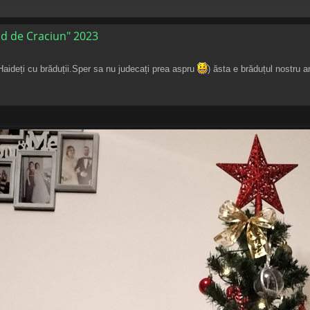
d de Craciun" 2023
Haideți cu brăduții.Sper sa nu judecați prea aspru
) ăsta e brăduțul nostru a