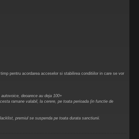
t timp pentru acordarea acceselor si stabilirea conditiilor in care se vor
cu autovoice, deoarece au deja 100+
cesta ramane valabil, la cerere, pe toata perioada (in functie de
lacklist, premiul se suspenda pe toata durata sanctiunii.