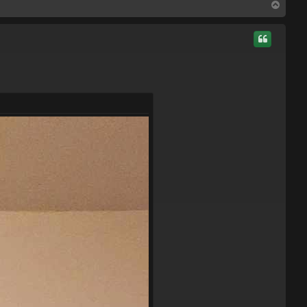
S
u
s