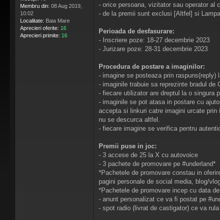
- orice persoana, vizitator sau operator al 
Membru din:
08 Aug 2019,
- de la premii sunt exclusi [Altfel] si Lampa
10:02
Localitate:
Baia Mare
Aprecieri oferite:
16
Perioada de desfasurare:
Aprecieri primite:
16
- Inscriere poze: 18-27 decembrie 2023
- Jurizare poze: 28-31 decembrie 2023
Procedura de postare a imaginilor:
- imagine se posteaza prin raspuns(reply) 
- imaginile trabuie sa reprezinte bradul de C
- fiecare utilizator are dreptul la o singura
- imaginile se pot atasa in postare cu ajut
accepta si linkuri catre imagini urcate pri
nu se descurca altfel.
- fiecare imagine se verifica pentru autentici
Premii puse in joc:
- 3 accese de 25 la X cu autovoice
- 3 pachete de promovare pe #underland*
*Pachetele de promovare constau in oferirea 
pagini personale de social media, blog/vlog
*Pachetele de promovare incep cu data de 
- anunt personalizat ce va fi postat pe #und
- spot radio (livrat de castigator) ce va rul