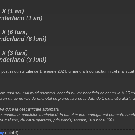
 X (1 an)
nderland (1 an)
 X (6 luni)
derland (6 luni)
 X (3 luni)
derland (3 luni)
i post in cursul zilei de 1 ianuarie 2024, urmand a fi contactati in cel mai scur
umara unul sau mai multi operatori, acestia nu vor beneficia de acces la X 25 
gatori nu au nevoie de pachetul de promovare de la data de 1 ianuriatie 2024, a
 va duce la descalificare automata
i general al canalului #underland. In cazul in care castigatorul primeste ban/b
ta mai sus, de catre operatori, prin sondaj anonim, la rubrica 100+.
xy
(total 4):