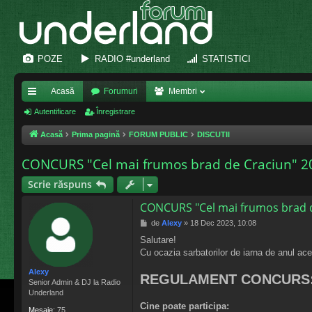
POZE
RADIO #underland
STATISTICI
Acasă
Forumuri
Membri
eg
Autentificare
Înregistrare
ăt
Acasă
Prima pagină
FORUM PUBLIC
DISCUTII
uri
CONCURS "Cel mai frumos brad de Craciun" 2
ra
Scrie răspuns
pi
CONCURS "Cel mai frumos brad d
de
M
de
Alexy
»
18 Dec 2023, 10:08
e
Salutare!
s
Cu ocazia sarbatorilor de iarna de anul ac
a
j
Alexy
REGULAMENT CONCURS
Senior Admin & DJ la Radio
Underland
Cine poate participa:
Mesaje:
75