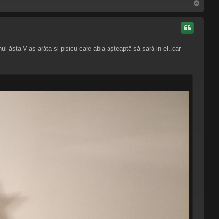
S
u
s
nul ăsta.V-as arăta si pisicu care abia așteaptă să sară in el..dar