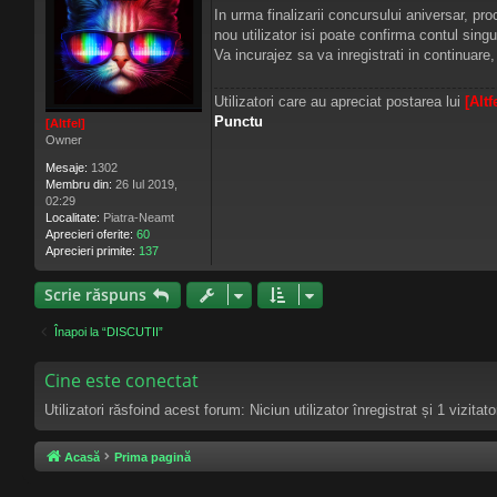
e
In urma finalizarii concursului aniversar, p
s
nou utilizator isi poate confirma contul sing
a
j
Va incurajez sa va inregistrati in continuare
Utilizatori care au apreciat postarea lui
[Altf
Punctu
[Altfel]
Owner
Mesaje:
1302
Membru din:
26 Iul 2019,
02:29
Localitate:
Piatra-Neamt
Aprecieri oferite:
60
Aprecieri primite:
137
Scrie răspuns
Înapoi la “DISCUTII”
Cine este conectat
Utilizatori răsfoind acest forum: Niciun utilizator înregistrat și 1 vizitato
Acasă
Prima pagină