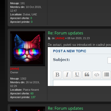
Mesaje:
191
Membru din:
10 Oct 2019,
12:47
Localitate:
Dubai, UAE
Aprecieri oferite:
0
Aprecieri primite:
0
Re: Forum updates
M
de
[Altfel]
»
08 Iun 2020, 21:23
e
De astazi, puteti sa introduceti in cadrul pos
s
a
j
[Altfel]
Owner
Mesaje:
1302
Membru din:
26 Iul 2019,
02:29
Localitate:
Piatra-Neamt
Aprecieri oferite:
60
Aprecieri primite:
137
Re: Forum updates