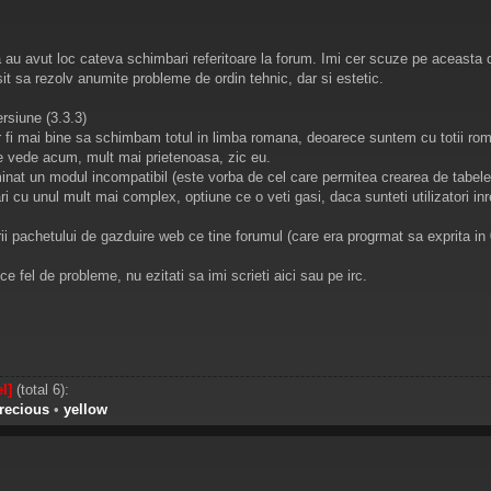
au avut loc cateva schimbari referitoare la forum. Imi cer scuze pe aceasta 
it sa rezolv anumite probleme de ordin tehnic, dar si estetic.
rsiune (3.3.3)
i mai bine sa schimbam totul in limba romana, deoarece suntem cu totii romani 
e vede acum, mult mai prietenoasa, zic eu.
minat un modul incompatibil (este vorba de cel care permitea crearea de tabele)
ri cu unul mult mai complex, optiune ce o veti gasi, daca sunteti utilizatori inreg
rii pachetului de gazduire web ce tine forumul (care era progrmat sa exprita in
e fel de probleme, nu ezitati sa imi scrieti aici sau pe irc.
el]
(total 6):
recious
•
yellow