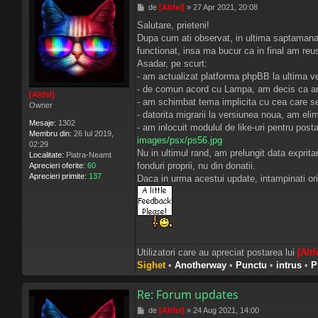
M
de
[Altfel]
»
27 Apr 2021, 20:08
e
Salutare, prieteni!
s
Dupa cum ati observat, in ultima saptamana 
a
j
functionat, insa ma bucur ca in final am reus
Asadar, pe scurt:
- am actualizat platforma phpBB la ultima ve
- de comun acord cu Lampa, am decis ca ar f
[Altfel]
- am schimbat tema implicita cu cea care s
Owner
- datorita migrarii la versiunea noua, am eli
Mesaje:
1302
- am inlocuit modulul de like-uri pentru posta
Membru din:
26 Iul 2019,
images/psx/ps56.jpg
02:29
Nu in ultimul rand, am prelungit data exprita
Localitate:
Piatra-Neamt
fonduri proprii, nu din donatii.
Aprecieri oferite:
60
Aprecieri primite:
137
Daca in urma acestui update, intampinati oric
Utilizatori care au apreciat postarea lui
[Altf
Sighet
•
Anotherway
•
Punctu
•
intrus
•
P
Re: Forum updates
M
de
[Altfel]
»
24 Aug 2021, 14:00