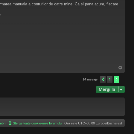
nfirmarea manuala a conturilor de catre mine. Ca si pana acum, fiecare
e.
S
u
s
1
Anterior
2
14 mesaje
Mergi la
bri
Şterge toate cookie-urile forumului
Ora este UTC+03:00 Europe/Bucharest