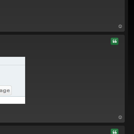
S
u
s
S
u
s