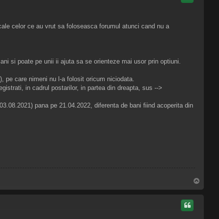
cale celor ce au vrut sa foloseasca forumul atunci cand nu a
si poate pe unii ii ajuta sa se orienteze mai usor prin optiuni.
, pe care nimeni nu l-a folosit oricum niciodata.
istrati, in cadrul postarilor, in partea din dreapta, sus -->
 03.08.2021) pana pe 21.04.2022, diferenta de bani fiind acoperita din
S
u
s