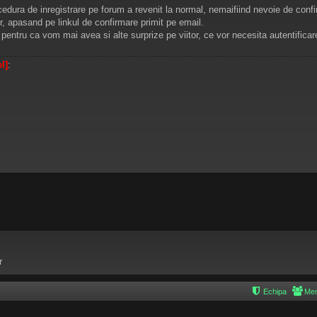
rocedura de inregistrare pe forum a revenit la normal, nemaifiind nevoie de co
ur, apasand pe linkul de confirmare primit pe email.
, pentru ca vom mai avea si alte surprize pe viitor, ce vor necesita autentificar
el]
:
r
Echipa
Mem