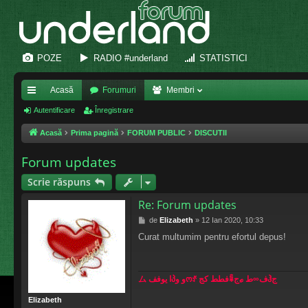
POZE
RADIO #underland
STATISTICI
Acasă
Forumuri
Membri
eg
Autentificare
Înregistrare
ăt
Acasă
Prima pagină
FORUM PUBLIC
DISCUTII
uri
Forum updates
ra
Scrie răspuns
pi
Re: Forum updates
de
M
de
Elizabeth
»
12 Ian 2020, 10:33
e
Curat multumim pentru efortul depus!
s
a
j
ム ا يوففპو وოꀋ فطط كجꈛجℴ ف∞طჰج
Elizabeth