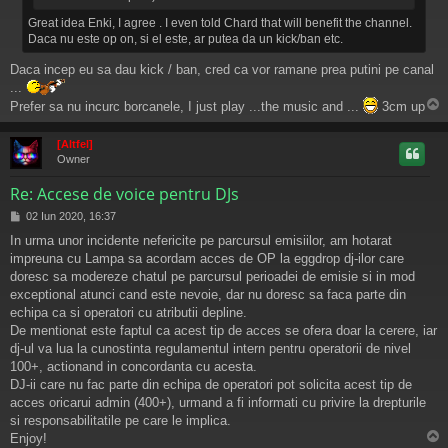
Great idea Enki, I agree . I even told Chard that will benefit the channel.
Daca nu este op on, si el este, ar putea da un kick/ban etc.
Daca incep eu sa dau kick / ban, cred ca vor ramane prea putini pe canal
...
Prefer sa nu incurc borcanele, I just play ...the music and ...
3cm up
s
[Altfel]
Owner
Re: Accese de voice pentru DJs
M
02 Iun 2020, 16:37
e
In urma unor incidente nefericite pe parcursul emisiilor, am hotarat
s
impreuna cu Lampa sa acordam acces de OP la eggdrop dj-ilor care
a
j
doresc sa modereze chatul pe parcursul perioadei de emisie si in mod
exceptional atunci cand este nevoie, dar nu doresc sa faca parte din
echipa ca si operatori cu atributii depline.
De mentionat este faptul ca acest tip de acces se ofera doar la cerere, iar
dj-ul va lua la cunostinta regulamentul intern pentru operatorii de nivel
100+, actionand in concordanta cu acesta.
DJ-ii care nu fac parte din echipa de operatori pot solicita acest tip de
acces oricarui admin (400+), urmand a fi informati cu privire la drepturile
si responsabilitatile pe care le implica.
Enjoy!