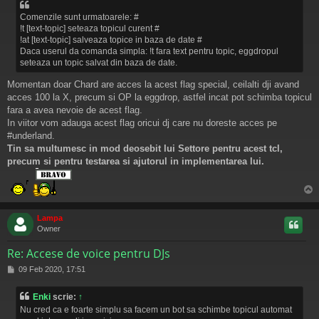
Comenzile sunt urmatoarele: #
!t [text-topic] seteaza topicul curent #
!at [text-topic] salveaza topice in baza de date #
Daca userul da comanda simpla: !t fara text pentru topic, eggdropul
seteaza un topic salvat din baza de date.
Momentan doar Chard are acces la acest flag special, ceilalti dji avand
acces 100 la X, precum si OP la eggdrop, astfel incat pot schimba topicul
fara a avea nevoie de acest flag.
In viitor vom adauga acest flag oricui dj care nu doreste acces pe
#underland.
Tin sa multumesc in mod deosebit lui Settore pentru acest tcl,
precum si pentru testarea si ajutorul in implementarea lui.
s
Lampa
Owner
Re: Accese de voice pentru DJs
M
09 Feb 2020, 17:51
e
s
Enki
scrie:
↑
a
Nu cred ca e foarte simplu sa facem un bot sa schimbe topicul automat
j