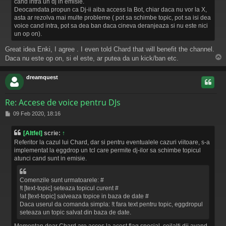
cand intra un dj in emisie.
Deocamdata propun ca Dj-ii aiba access la Bot, chiar daca nu vor la X,
asta ar rezolva mai multe probleme ( pot sa schimbe topic, pot sa isi dea
voice cand intra, pot sa dea ban daca cineva deranjeaza si nu este nici
un op on).
Great idea Enki, I agree . I even told Chard that will benefit the channel.
Daca nu este op on, si el este, ar putea da un kick/ban etc.
s
dreamquest
Re: Accese de voice pentru DJs
M
09 Feb 2020, 18:16
e
s
[Altfel]
scrie:
↑
a
Referitor la cazul lui Chard, dar si pentru eventualele cazuri viitoare, s-a
j
implementat la eggdrop un tcl care permite dj-ilor sa schimbe topicul
atunci cand sunt in emisie.
Comenzile sunt urmatoarele: #
!t [text-topic] seteaza topicul curent #
!at [text-topic] salveaza topice in baza de date #
Daca userul da comanda simpla: !t fara text pentru topic, eggdropul
seteaza un topic salvat din baza de date.
Momentan doar Chard are acces la acest flag special, ceilalti dji avand