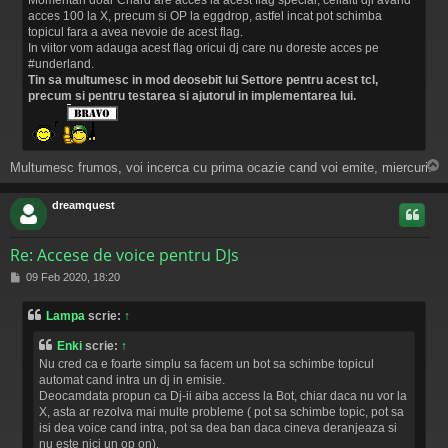
acces 100 la X, precum si OP la eggdrop, astfel incat pot schimba
topicul fara a avea nevoie de acest flag.
In viitor vom adauga acest flag oricui dj care nu doreste acces pe
#underland.
Tin sa multumesc in mod deosebit lui Settore pentru acest tcl,
precum si pentru testarea si ajutorul in implementarea lui.
Multumesc frumos, voi incerca cu prima ocazie cand voi emite, miercuri.
s
dreamquest
Re: Accese de voice pentru DJs
M
09 Feb 2020, 18:20
e
s
Lampa
scrie:
↑
a
j
Enki
scrie:
↑
Nu cred ca e foarte simplu sa facem un bot sa schimbe topicul
automat cand intra un dj in emisie.
Deocamdata propun ca Dj-ii aiba access la Bot, chiar daca nu vor la
X, asta ar rezolva mai multe probleme ( pot sa schimbe topic, pot sa
isi dea voice cand intra, pot sa dea ban daca cineva deranjeaza si
nu este nici un op on).