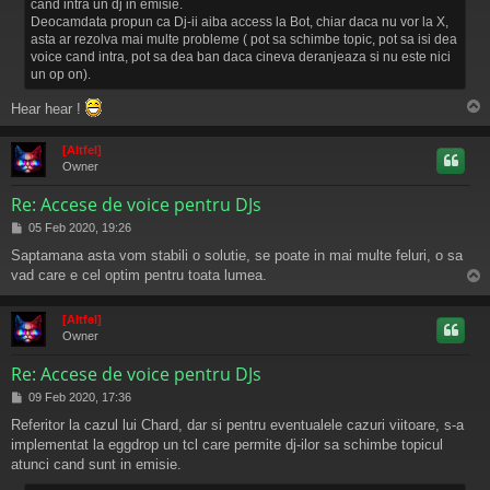
cand intra un dj in emisie.
Deocamdata propun ca Dj-ii aiba access la Bot, chiar daca nu vor la X,
asta ar rezolva mai multe probleme ( pot sa schimbe topic, pot sa isi dea
voice cand intra, pot sa dea ban daca cineva deranjeaza si nu este nici
un op on).
Hear hear !
s
[Altfel]
Owner
Re: Accese de voice pentru DJs
M
05 Feb 2020, 19:26
e
Saptamana asta vom stabili o solutie, se poate in mai multe feluri, o sa
s
vad care e cel optim pentru toata lumea.
a
j
s
[Altfel]
Owner
Re: Accese de voice pentru DJs
M
09 Feb 2020, 17:36
e
Referitor la cazul lui Chard, dar si pentru eventualele cazuri viitoare, s-a
s
implementat la eggdrop un tcl care permite dj-ilor sa schimbe topicul
a
j
atunci cand sunt in emisie.