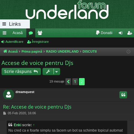
Links
Acasă
Donatii
eg
Autentificare
or
Înregistrare
e
ut
nr
ăt
u
m
en
eg
Acasă
Prima pagină
RADIO UNDERLAND
DISCUTII
uri
m
bri
tifi
ist
Accese de voice pentru DJs
ra
uri
ca
ra
Scrie răspuns
pi
re
re
1
Anterior
2
19 mesaje
de
dreamquest
Re: Accese de voice pentru DJs
M
05 Feb 2020, 16:06
e
s
Enki
scrie:
↑
a
Nu cred ca e foarte simplu sa facem un bot sa schimbe topicul automat
j