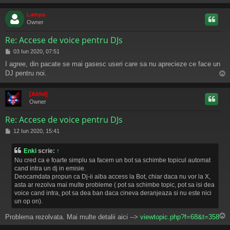
s
Lampa
Owner
Re: Accese de voice pentru DJs
M
03 Iun 2020, 07:51
e
I agree, din pacate se mai gasesc useri care sa nu aprecieze ce face un
s
DJ pentru noi.
a
j
s
[Altfel]
Owner
Re: Accese de voice pentru DJs
M
12 Iun 2020, 15:41
e
s
Enki
scrie:
↑
a
Nu cred ca e foarte simplu sa facem un bot sa schimbe topicul automat
j
cand intra un dj in emisie.
Deocamdata propun ca Dj-ii aiba access la Bot, chiar daca nu vor la X,
asta ar rezolva mai multe probleme ( pot sa schimbe topic, pot sa isi dea
voice cand intra, pot sa dea ban daca cineva deranjeaza si nu este nici
un op on).
Problema rezolvata. Mai multe detalii aici -->
viewtopic.php?f=68&t=358