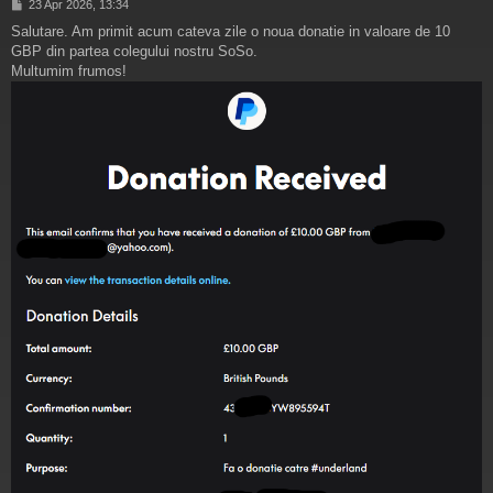
M
23 Apr 2026, 13:34
e
Salutare. Am primit acum cateva zile o noua donatie in valoare de 10
s
GBP din partea colegului nostru SoSo.
a
j
Multumim frumos!