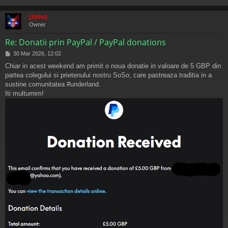
s
[Altfel]
Owner
Re: Donatii prin PayPal / PayPal donations
M
30 Mar 2026, 12:02
e
Chiar in acest weekend am primit o noua donatie in valoare de 5 GBP din
s
partea colegului si prietenului nostru SoSo, care pastreaza traditia in a
a
j
sustine comunitatea #underland.
Iti multumim!