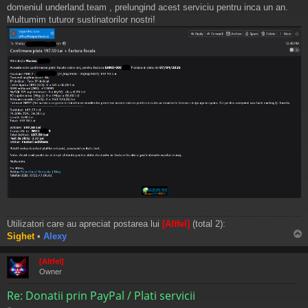
j
domeniul underland.team , prelungind acest serviciu pentru inca un an.
Multumim tuturor sustinatorilor nostri!
Utilizatori care au apreciat postarea lui
[Altfel]
(total 2):
Sighet
•
Alexy
s
[Altfel]
Owner
Re: Donatii prin PayPal / Plati servicii