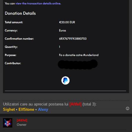
Utilizatori care au apreciat postarea lui
[Altfel]
(total 3):
Sighet
•
ElfStone
•
Alexy
s
[Altfel]
Owner