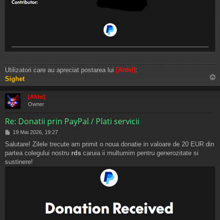
Utilizatori care au apreciat postarea lui
[Altfel]
:
Sighet
s
[Altfel]
Owner
Re: Donatii prin PayPal / Plati servicii
M
19 Mai 2026, 19:27
e
Salutare! Zilele trecute am primit o noua donatie in valoare de 20 EUR din
s
partea colegului nostru
rds
caruia ii multumim pentru generozitate si
a
j
sustinere!