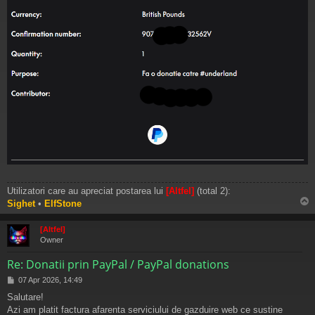
Utilizatori care au apreciat postarea lui
[Altfel]
(total 2):
Sighet
•
ElfStone
s
[Altfel]
Owner
Re: Donatii prin PayPal / PayPal donations
M
07 Apr 2026, 14:49
e
Salutare!
s
Azi am platit factura afarenta serviciului de gazduire web ce sustine
a