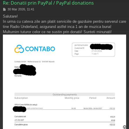
Re: Donatii prin PayPal / PayPal donations
M
30 Mar 2026, 11:41
e
Salutare!
s
In urma cu cateva zile am platit serviciile de gazduire pentru serverul care
a
j
tine Radio Underland, asigurand astfel inca 1 an de muzica buna!
Multumim tuturor celor ce ne sustin prin donatii! Sunteti minunati!