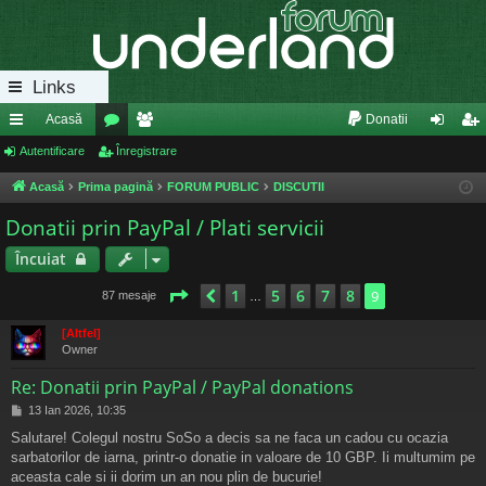
Links
Acasă
Donatii
eg
Autentificare
or
Înregistrare
e
ut
nr
ăt
u
m
en
eg
Acasă
Prima pagină
FORUM PUBLIC
DISCUTII
uri
m
bri
tifi
ist
Donatii prin PayPal / Plati servicii
ra
uri
ca
ra
Încuiat
pi
re
re
Pagina
9
din
9
1
5
6
7
8
Anterior
9
87 mesaje
…
de
[Altfel]
Owner
Re: Donatii prin PayPal / PayPal donations
M
13 Ian 2026, 10:35
e
Salutare! Colegul nostru SoSo a decis sa ne faca un cadou cu ocazia
s
sarbatorilor de iarna, printr-o donatie in valoare de 10 GBP. Ii multumim pe
a
j
aceasta cale si ii dorim un an nou plin de bucurie!