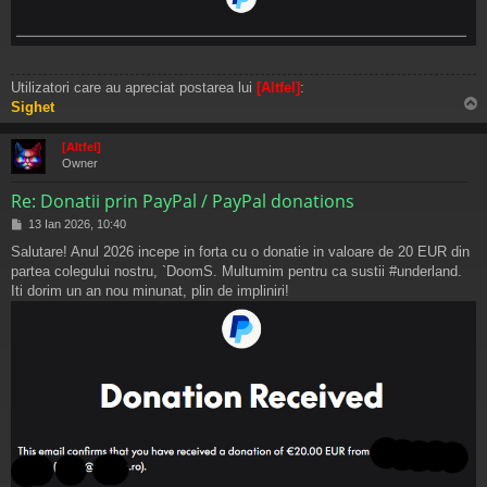
Utilizatori care au apreciat postarea lui
[Altfel]
:
Sighet
s
[Altfel]
Owner
Re: Donatii prin PayPal / PayPal donations
M
13 Ian 2026, 10:40
e
Salutare! Anul 2026 incepe in forta cu o donatie in valoare de 20 EUR din
s
partea colegului nostru, `DoomS. Multumim pentru ca sustii #underland.
a
j
Iti dorim un an nou minunat, plin de impliniri!