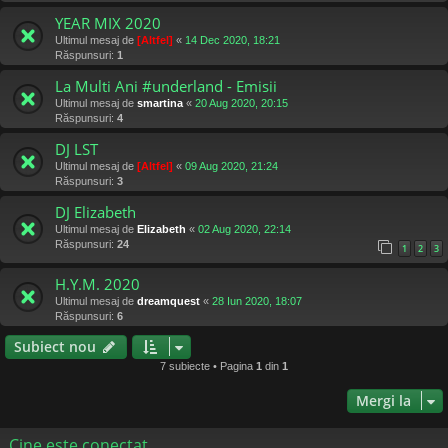
YEAR MIX 2020
Ultimul mesaj de
[Altfel]
«
14 Dec 2020, 18:21
Răspunsuri:
1
La Multi Ani #underland - Emisii
Ultimul mesaj de
smartina
«
20 Aug 2020, 20:15
Răspunsuri:
4
DJ LST
Ultimul mesaj de
[Altfel]
«
09 Aug 2020, 21:24
Răspunsuri:
3
DJ Elizabeth
Ultimul mesaj de
Elizabeth
«
02 Aug 2020, 22:14
Răspunsuri:
24
1
2
3
H.Y.M. 2020
Ultimul mesaj de
dreamquest
«
28 Iun 2020, 18:07
Răspunsuri:
6
Subiect nou
7 subiecte • Pagina
1
din
1
Mergi la
Cine este conectat