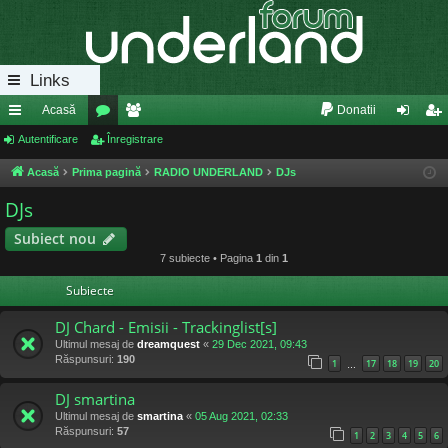
Links
Acasă
Donatii
eg
Autentificare
or
Înregistrare
e
ut
nr
ăt
u
m
en
eg
Acasă
Prima pagină
RADIO UNDERLAND
DJs
uri
m
bri
tifi
ist
DJs
ra
uri
ca
ra
Subiect nou
7 subiecte • Pagina
1
din
1
pi
re
re
Subiecte
de
DJ Chard - Emisii - Trackinglist[s]
Ultimul mesaj de
dreamquest
«
29 Dec 2021, 09:43
Răspunsuri:
190
1
17
18
19
20
…
DJ smartina
Ultimul mesaj de
smartina
«
05 Aug 2021, 02:33
Răspunsuri:
57
1
2
3
4
5
6