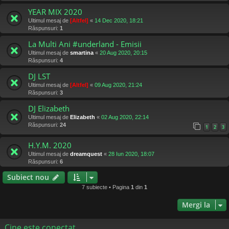
YEAR MIX 2020
Ultimul mesaj de
[Altfel]
«
14 Dec 2020, 18:21
Răspunsuri:
1
La Multi Ani #underland - Emisii
Ultimul mesaj de
smartina
«
20 Aug 2020, 20:15
Răspunsuri:
4
DJ LST
Ultimul mesaj de
[Altfel]
«
09 Aug 2020, 21:24
Răspunsuri:
3
DJ Elizabeth
Ultimul mesaj de
Elizabeth
«
02 Aug 2020, 22:14
Răspunsuri:
24
1
2
3
H.Y.M. 2020
Ultimul mesaj de
dreamquest
«
28 Iun 2020, 18:07
Răspunsuri:
6
Subiect nou
7 subiecte • Pagina
1
din
1
Mergi la
Cine este conectat