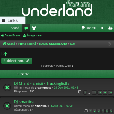
Links
Acasă
Donatii
eg
Autentificare
or
Înregistrare
e
ut
nr
ăt
u
m
en
eg
Acasă
Prima pagină
RADIO UNDERLAND
DJs
uri
m
bri
tifi
ist
DJs
ra
uri
ca
ra
Subiect nou
7 subiecte • Pagina
1
din
1
pi
re
re
Subiecte
de
DJ Chard - Emisii - Trackinglist[s]
Ultimul mesaj de
dreamquest
«
29 Dec 2021, 09:43
Răspunsuri:
190
1
17
18
19
20
…
DJ smartina
Ultimul mesaj de
smartina
«
05 Aug 2021, 02:33
Răspunsuri:
57
1
2
3
4
5
6