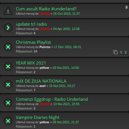
Cum ascult Radio #underland?
Ultimul mesaj de
[Altfel]
«
26 Oct 2019, 11:37
update tcl radio
Ultimul mesaj de
[Altfel]
«
04 Apr 2026, 12:08
Răspunsuri:
6
Christmas Playlist
Ultimul mesaj de
Punctu
«
17 Dec 2021, 06:31
Răspunsuri:
14
1
2
YEAR MIX 2021
Ultimul mesaj de
yellow
«
26 Noi 2021, 14:50
Răspunsuri:
2
mIX DE ZIUA NATIONALA
Ultimul mesaj de
axel
«
15 Noi 2021, 03:27
Răspunsuri:
7
Comenzi Eggdrop - Radio Underland
Ultimul mesaj de
[Altfel]
«
13 Noi 2021, 23:55
Răspunsuri:
2
Vampire Diaries Night
Ultimul mesaj de
yellow
«
06 Noi 2021, 21:37
Răspunsuri:
1