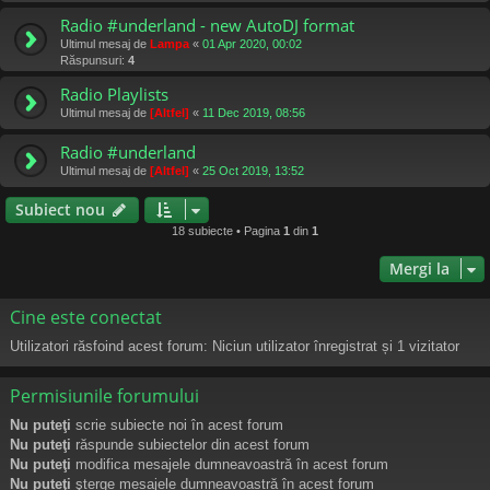
Radio #underland - new AutoDJ format
Ultimul mesaj de
Lampa
«
01 Apr 2020, 00:02
Răspunsuri:
4
Radio Playlists
Ultimul mesaj de
[Altfel]
«
11 Dec 2019, 08:56
Radio #underland
Ultimul mesaj de
[Altfel]
«
25 Oct 2019, 13:52
Subiect nou
18 subiecte • Pagina
1
din
1
Mergi la
Cine este conectat
Utilizatori răsfoind acest forum: Niciun utilizator înregistrat și 1 vizitator
Permisiunile forumului
Nu puteţi
scrie subiecte noi în acest forum
Nu puteţi
răspunde subiectelor din acest forum
Nu puteţi
modifica mesajele dumneavoastră în acest forum
Nu puteţi
şterge mesajele dumneavoastră în acest forum