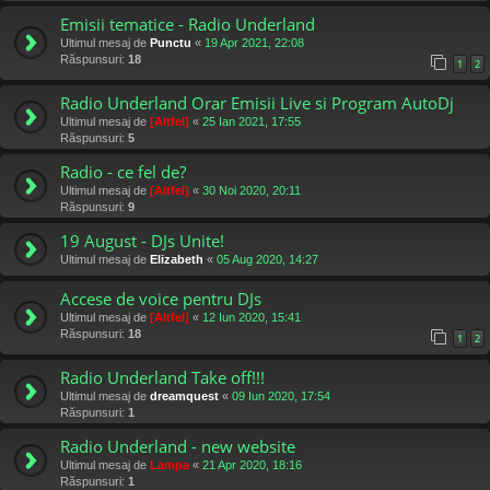
Emisii tematice - Radio Underland
Ultimul mesaj de
Punctu
«
19 Apr 2021, 22:08
Răspunsuri:
18
1
2
Radio Underland Orar Emisii Live si Program AutoDj
Ultimul mesaj de
[Altfel]
«
25 Ian 2021, 17:55
Răspunsuri:
5
Radio - ce fel de?
Ultimul mesaj de
[Altfel]
«
30 Noi 2020, 20:11
Răspunsuri:
9
19 August - DJs Unite!
Ultimul mesaj de
Elizabeth
«
05 Aug 2020, 14:27
Accese de voice pentru DJs
Ultimul mesaj de
[Altfel]
«
12 Iun 2020, 15:41
Răspunsuri:
18
1
2
Radio Underland Take off!!!
Ultimul mesaj de
dreamquest
«
09 Iun 2020, 17:54
Răspunsuri:
1
Radio Underland - new website
Ultimul mesaj de
Lampa
«
21 Apr 2020, 18:16
Răspunsuri:
1