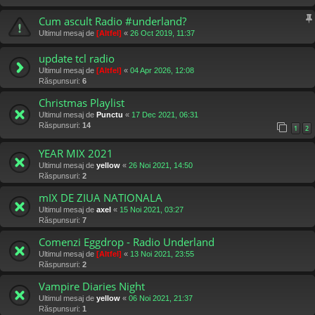
Cum ascult Radio #underland?
Ultimul mesaj de
[Altfel]
«
26 Oct 2019, 11:37
update tcl radio
Ultimul mesaj de
[Altfel]
«
04 Apr 2026, 12:08
Răspunsuri:
6
Christmas Playlist
Ultimul mesaj de
Punctu
«
17 Dec 2021, 06:31
Răspunsuri:
14
1
2
YEAR MIX 2021
Ultimul mesaj de
yellow
«
26 Noi 2021, 14:50
Răspunsuri:
2
mIX DE ZIUA NATIONALA
Ultimul mesaj de
axel
«
15 Noi 2021, 03:27
Răspunsuri:
7
Comenzi Eggdrop - Radio Underland
Ultimul mesaj de
[Altfel]
«
13 Noi 2021, 23:55
Răspunsuri:
2
Vampire Diaries Night
Ultimul mesaj de
yellow
«
06 Noi 2021, 21:37
Răspunsuri:
1