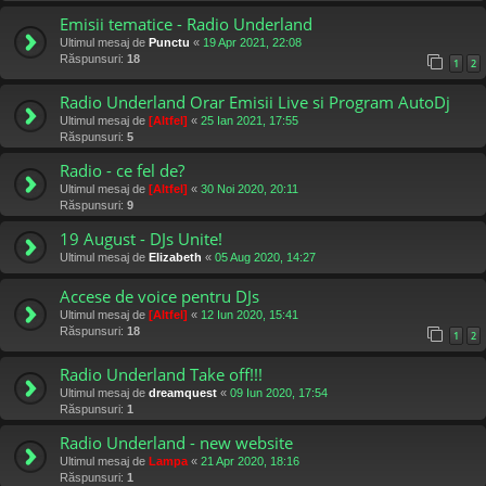
Emisii tematice - Radio Underland
Ultimul mesaj de
Punctu
«
19 Apr 2021, 22:08
Răspunsuri:
18
1
2
Radio Underland Orar Emisii Live si Program AutoDj
Ultimul mesaj de
[Altfel]
«
25 Ian 2021, 17:55
Răspunsuri:
5
Radio - ce fel de?
Ultimul mesaj de
[Altfel]
«
30 Noi 2020, 20:11
Răspunsuri:
9
19 August - DJs Unite!
Ultimul mesaj de
Elizabeth
«
05 Aug 2020, 14:27
Accese de voice pentru DJs
Ultimul mesaj de
[Altfel]
«
12 Iun 2020, 15:41
Răspunsuri:
18
1
2
Radio Underland Take off!!!
Ultimul mesaj de
dreamquest
«
09 Iun 2020, 17:54
Răspunsuri:
1
Radio Underland - new website
Ultimul mesaj de
Lampa
«
21 Apr 2020, 18:16
Răspunsuri:
1