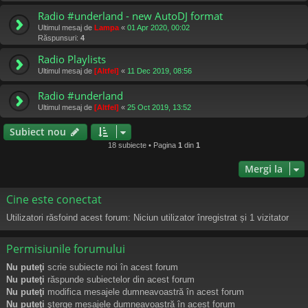
Radio #underland - new AutoDJ format
Ultimul mesaj de
Lampa
«
01 Apr 2020, 00:02
Răspunsuri:
4
Radio Playlists
Ultimul mesaj de
[Altfel]
«
11 Dec 2019, 08:56
Radio #underland
Ultimul mesaj de
[Altfel]
«
25 Oct 2019, 13:52
Subiect nou
18 subiecte • Pagina
1
din
1
Mergi la
Cine este conectat
Utilizatori răsfoind acest forum: Niciun utilizator înregistrat și 1 vizitator
Permisiunile forumului
Nu puteţi
scrie subiecte noi în acest forum
Nu puteţi
răspunde subiectelor din acest forum
Nu puteţi
modifica mesajele dumneavoastră în acest forum
Nu puteţi
şterge mesajele dumneavoastră în acest forum