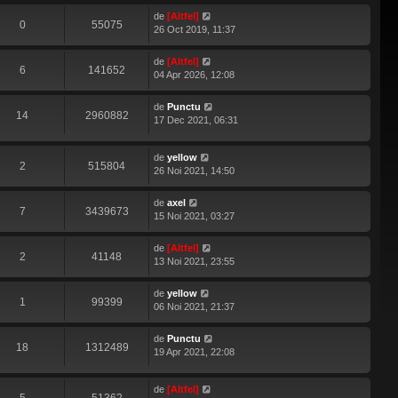
de
[Altfel]
0
55075
26 Oct 2019, 11:37
de
[Altfel]
6
141652
04 Apr 2026, 12:08
de
Punctu
14
2960882
17 Dec 2021, 06:31
de
yellow
2
515804
26 Noi 2021, 14:50
de
axel
7
3439673
15 Noi 2021, 03:27
de
[Altfel]
2
41148
13 Noi 2021, 23:55
de
yellow
1
99399
06 Noi 2021, 21:37
de
Punctu
18
1312489
19 Apr 2021, 22:08
de
[Altfel]