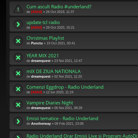
Cum ascult Radio #underland?
de
[Altfel]
»
26 Oct 2019, 11:37
update tcl radio
de
[Altfel]
»
29 Oct 2020, 15:21
Christmas Playlist
de
Punctu
»
19 Oct 2021, 00:41
YEAR MIX 2021
de
dreamquest
»
23 Noi 2021, 12:47
mIX DE ZIUA NATIONALA
de
dreamquest
»
02 Noi 2021, 11:20
Comenzi Eggdrop - Radio Underland
de
[Altfel]
»
12 Iun 2020, 11:19
Vampire Diaries Night
de
dreamquest
»
06 Noi 2021, 08:28
Emisii tematice - Radio Underland
de
Anotherway
»
08 Feb 2021, 23:08
Radio Underland Orar Emisii Live si Program AutoDj