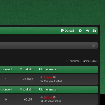
L
Donatii
FA
ut
nr
Q
en
eg
tifi
ist
ca
ra
18 subiecte • Pagina
1
din
1
re
re
ăspunsuri
Vizualizări
Ultimul mesaj
de
Lampa
1
429992
09 Mar 2024, 23:28
ăspunsuri
Vizualizări
Ultimul mesaj
de
[Altfel]
0
69157
11 Ian 2022, 09:56