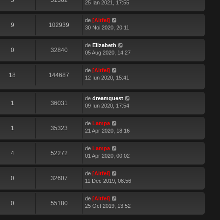
5
51362
25 Ian 2021, 17:55
de
[Altfel]
9
102939
30 Noi 2020, 20:11
de
Elizabeth
0
32840
05 Aug 2020, 14:27
de
[Altfel]
18
144687
12 Iun 2020, 15:41
de
dreamquest
1
36031
09 Iun 2020, 17:54
de
Lampa
1
35323
21 Apr 2020, 18:16
de
Lampa
4
52272
01 Apr 2020, 00:02
de
[Altfel]
0
32607
11 Dec 2019, 08:56
de
[Altfel]
0
55180
25 Oct 2019, 13:52