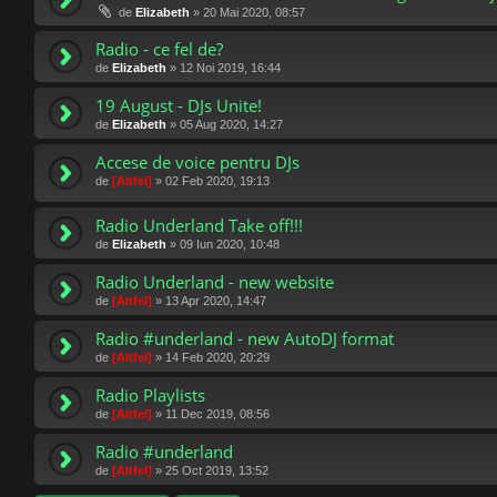
de
Elizabeth
»
20 Mai 2020, 08:57
Radio - ce fel de?
de
Elizabeth
»
12 Noi 2019, 16:44
19 August - DJs Unite!
de
Elizabeth
»
05 Aug 2020, 14:27
Accese de voice pentru DJs
de
[Altfel]
»
02 Feb 2020, 19:13
Radio Underland Take off!!!
de
Elizabeth
»
09 Iun 2020, 10:48
Radio Underland - new website
de
[Altfel]
»
13 Apr 2020, 14:47
Radio #underland - new AutoDJ format
de
[Altfel]
»
14 Feb 2020, 20:29
Radio Playlists
de
[Altfel]
»
11 Dec 2019, 08:56
Radio #underland
de
[Altfel]
»
25 Oct 2019, 13:52