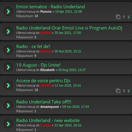
Emisii tematice - Radio Underland
Ultimul mesaj de
Punctu
«
19 Apr 2021, 22:08
Răspunsuri:
18
1
2
Radio Underland Orar Emisii Live si Program AutoDj
Ultimul mesaj de
[Altfel]
«
25 Ian 2021, 17:55
Răspunsuri:
5
Radio - ce fel de?
Ultimul mesaj de
[Altfel]
«
30 Noi 2020, 20:11
Răspunsuri:
9
19 August - DJs Unite!
Ultimul mesaj de
Elizabeth
«
05 Aug 2020, 14:27
Accese de voice pentru DJs
Ultimul mesaj de
[Altfel]
«
12 Iun 2020, 15:41
Răspunsuri:
18
1
2
Radio Underland Take off!!!
Ultimul mesaj de
dreamquest
«
09 Iun 2020, 17:54
Răspunsuri:
1
Radio Underland - new website
Ultimul mesaj de
Lampa
«
21 Apr 2020, 18:16
Răspunsuri:
1