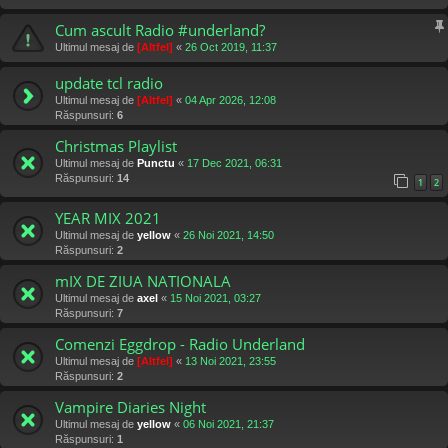
Cum ascult Radio #underland?
Ultimul mesaj de
[Altfel]
«
26 Oct 2019, 11:37
update tcl radio
Ultimul mesaj de
[Altfel]
«
04 Apr 2026, 12:08
Răspunsuri:
6
Christmas Playlist
Ultimul mesaj de
Punctu
«
17 Dec 2021, 06:31
Răspunsuri:
14
1
2
YEAR MIX 2021
Ultimul mesaj de
yellow
«
26 Noi 2021, 14:50
Răspunsuri:
2
mIX DE ZIUA NATIONALA
Ultimul mesaj de
axel
«
15 Noi 2021, 03:27
Răspunsuri:
7
Comenzi Eggdrop - Radio Underland
Ultimul mesaj de
[Altfel]
«
13 Noi 2021, 23:55
Răspunsuri:
2
Vampire Diaries Night
Ultimul mesaj de
yellow
«
06 Noi 2021, 21:37
Răspunsuri:
1