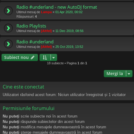
Radio #underland - new AutoDJ format
Ultimul mesaj de
Lampa
«
01 Apr 2020, 00:02
Răspunsuri:
4
Radio Playlists
Ultimul mesaj de
[Altfel]
«
11 Dec 2019, 08:56
Radio #underland
Ultimul mesaj de
[Altfel]
«
25 Oct 2019, 13:52
Subiect nou
18 subiecte • Pagina
1
din
1
Mergi la
Cine este conectat
Utilizatori răsfoind acest forum: Niciun utilizator înregistrat și 1 vizitator
Permisiunile forumului
Nu puteţi
scrie subiecte noi în acest forum
Nu puteţi
răspunde subiectelor din acest forum
Nu puteţi
modifica mesajele dumneavoastră în acest forum
Nu puteţi
şterge mesajele dumneavoastră în acest forum