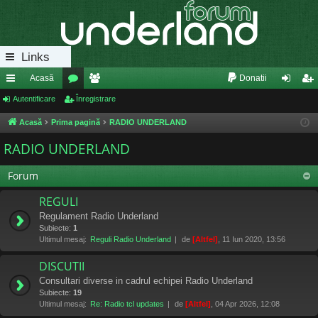
Links
Acasă
Donatii
eg
Autentificare
or
Înregistrare
e
ut
nr
ăt
u
m
en
eg
Acasă
Prima pagină
RADIO UNDERLAND
uri
m
bri
tifi
ist
RADIO UNDERLAND
ra
uri
ca
ra
Forum
pi
re
re
REGULI
de
Regulament Radio Underland
Subiecte:
1
Ultimul mesaj:
Reguli Radio Underland
de
[Altfel]
, 11 Iun 2020, 13:56
DISCUTII
Consultari diverse in cadrul echipei Radio Underland
Subiecte:
19
Ultimul mesaj:
Re: Radio tcl updates
de
[Altfel]
, 04 Apr 2026, 12:08