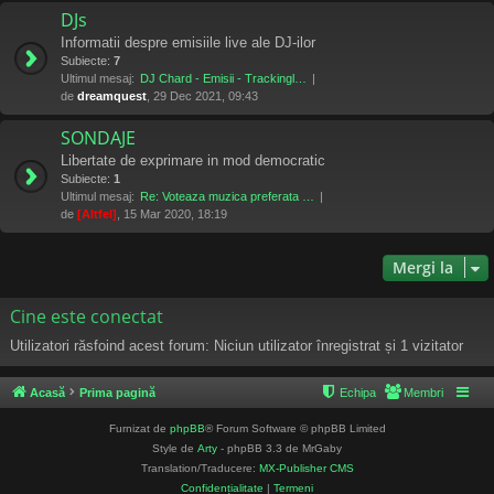
DJs
Informatii despre emisiile live ale DJ-ilor
Subiecte:
7
Ultimul mesaj:
DJ Chard - Emisii - Trackingl…
de
dreamquest
, 29 Dec 2021, 09:43
SONDAJE
Libertate de exprimare in mod democratic
Subiecte:
1
Ultimul mesaj:
Re: Voteaza muzica preferata …
de
[Altfel]
, 15 Mar 2020, 18:19
Mergi la
Cine este conectat
Utilizatori răsfoind acest forum: Niciun utilizator înregistrat și 1 vizitator
Acasă
Prima pagină
Echipa
Membri
Furnizat de
phpBB
® Forum Software © phpBB Limited
Style de
Arty
- phpBB 3.3 de MrGaby
Translation/Traducere:
MX-Publisher CMS
Confidențialitate
|
Termeni