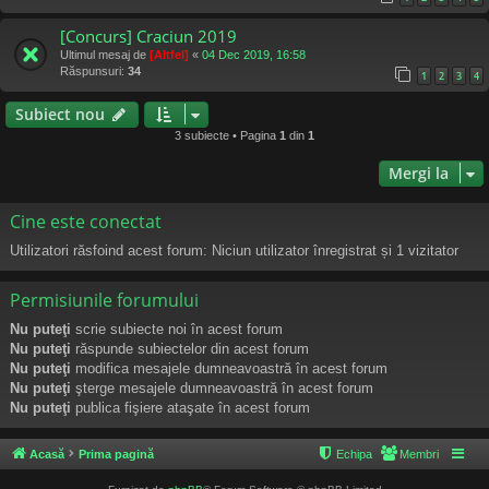
[Concurs] Craciun 2019
Ultimul mesaj de
[Altfel]
«
04 Dec 2019, 16:58
Răspunsuri:
34
1
2
3
4
Subiect nou
3 subiecte • Pagina
1
din
1
Mergi la
Cine este conectat
Utilizatori răsfoind acest forum: Niciun utilizator înregistrat și 1 vizitator
Permisiunile forumului
Nu puteţi
scrie subiecte noi în acest forum
Nu puteţi
răspunde subiectelor din acest forum
Nu puteţi
modifica mesajele dumneavoastră în acest forum
Nu puteţi
şterge mesajele dumneavoastră în acest forum
Nu puteţi
publica fişiere ataşate în acest forum
Acasă
Prima pagină
Echipa
Membri