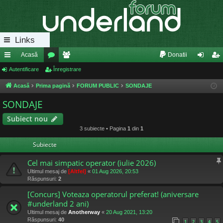
Links
Acasă
Donatii
eg
Autentificare
or
Înregistrare
e
ut
nr
ăt
u
m
en
eg
Acasă
Prima pagină
FORUM PUBLIC
SONDAJE
uri
m
bri
tifi
ist
SONDAJE
ra
uri
ca
ra
Subiect nou
3 subiecte • Pagina
1
din
1
pi
re
re
Subiecte
de
Cel mai simpatic operator (iulie 2026)
Ultimul mesaj de
[Altfel]
«
01 Aug 2026, 20:53
Răspunsuri:
2
[Concurs] Voteaza operatorul preferat! (aniversare
#underland 2 ani)
Ultimul mesaj de
Anotherway
«
20 Aug 2021, 13:20
Răspunsuri:
40
1
2
3
4
5