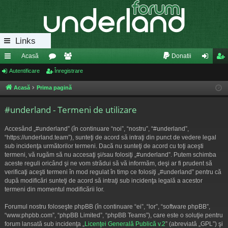
Links
Acasă
Donatii
eg
Autentificare
or
Înregistrare
e
ut
nr
ăt
u
m
en
eg
Acasă
Prima pagină
uri
m
bri
tifi
ist
#underland - Termeni de utilizare
ra
uri
ca
ra
Accesând „#underland” (în continuare “noi”, “nostru”, “#underland”,
pi
re
re
“https://underland.team”), sunteţi de acord să intraţi din punct de vedere legal
sub incidenţa următorilor termeni. Dacă nu sunteţi de acord cu toţi aceşti
de
termeni, vă rugăm să nu accesaţi şi/sau folosiţi „#underland”. Putem schimba
aceste reguli oricând şi ne vom strădui să vă informăm, deşi ar fi prudent să
verificaţi aceşti termeni în mod regulat în timp ce folosiţi „#underland” pentru că
după modificări sunteţi de acord să intraţi sub incidenţa legală a acestor
termeni din momentul modificării lor.
Forumul nostru foloseşte phpBB (în continuare “ei”, “lor”, “software phpBB”,
“www.phpbb.com”, “phpBB Limited”, “phpBB Teams”), care este o soluţie pentru
forum lansată sub incidenţa „
Licenţei Generală Publică v.2
” (abreviată „GPL”) şi