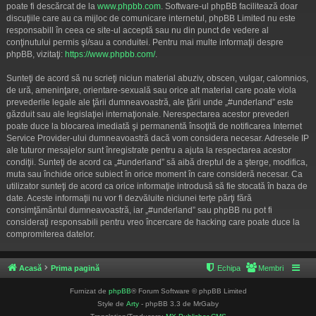
poate fi descărcat de la
www.phpbb.com
. Software-ul phpBB facilitează doar
discuţiile care au ca mijloc de comunicare internetul, phpBB Limited nu este
responsabill în ceea ce site-ul acceptă sau nu din punct de vedere al
conţinutului permis şi/sau a conduitei. Pentru mai multe informaţii despre
phpBB, vizitaţi:
https://www.phpbb.com/
.
Sunteţi de acord să nu scrieţi niciun material abuziv, obscen, vulgar, calomnios,
de ură, ameninţare, orientare-sexuală sau orice alt material care poate viola
prevederile legale ale ţării dumneavoastră, ale ţării unde „#underland” este
găzduit sau ale legislaţiei internaţionale. Nerespectarea acestor prevederi
poate duce la blocarea imediată şi permanentă însoţită de notificarea Internet
Service Provider-ului dumneavoastră dacă vom considera necesar. Adresele IP
ale tuturor mesajelor sunt înregistrate pentru a ajuta la respectarea acestor
condiţii. Sunteţi de acord ca „#underland” să aibă dreptul de a şterge, modifica,
muta sau închide orice subiect în orice moment în care consideră necesar. Ca
utilizator sunteţi de acord ca orice informaţie introdusă să fie stocată în baza de
date. Aceste informaţii nu vor fi dezvăluite niciunei terţe părţi fără
consimţământul dumneavoastră, iar „#underland” sau phpBB nu pot fi
consideraţi responsabili pentru vreo încercare de hacking care poate duce la
compromiterea datelor.
Acasă
Prima pagină
Echipa
Membri
Furnizat de
phpBB
® Forum Software © phpBB Limited
Style de
Arty
- phpBB 3.3 de MrGaby