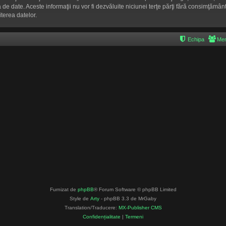
aza de date. Aceste informaţii nu vor fi dezvăluite niciunei terţe părţi fără consimţă
terea datelor.
Echipa
Mem
Furnizat de
phpBB
® Forum Software © phpBB Limited
Style de
Arty
- phpBB 3.3 de MrGaby
Translation/Traducere:
MX-Publisher CMS
Confidențialitate
|
Termeni