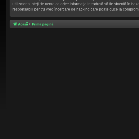
utilizator sunteţi de acord ca orice informaţie introdusă să fie stocată în b
responsabili pentru vreo încercare de hacking care poate duce la compromi
Acasă
Prima pagină