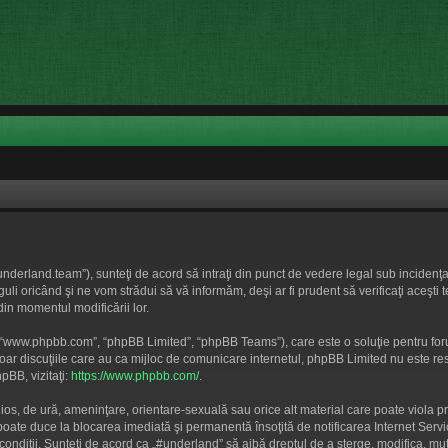
underland.team”), sunteţi de acord să intraţi din punct de vedere legal sub incidenţa
i oricând şi ne vom strădui să vă informăm, deşi ar fi prudent să verificaţi aceşti 
din momentul modificării lor.
”, “www.phpbb.com”, “phpBB Limited”, “phpBB Teams”), care este o soluţie pentru for
doar discuţiile care au ca mijloc de comunicare internetul, phpBB Limited nu este re
pBB, vizitaţi:
https://www.phpbb.com/
.
nios, de ură, ameninţare, orientare-sexuală sau orice alt material care poate viola p
i poate duce la blocarea imediată şi permanentă însoţită de notificarea Internet S
r condiţii. Sunteţi de acord ca „#underland” să aibă dreptul de a şterge, modifica, 