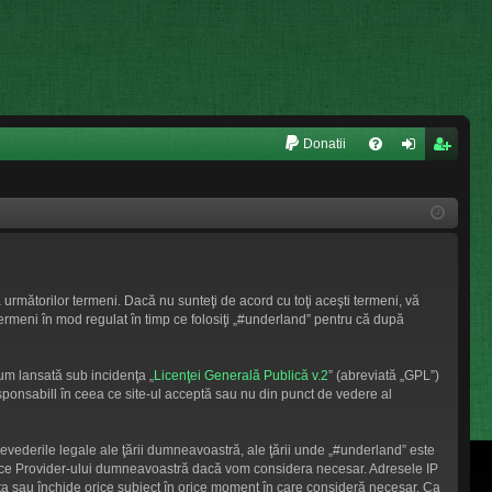
L
Donatii
FA
ut
nr
Q
en
eg
tifi
ist
ca
ra
 următorilor termeni. Dacă nu sunteţi de acord cu toţi aceşti termeni, vă
re
re
termeni în mod regulat în timp ce folosiţi „#underland” pentru că după
um lansată sub incidenţa „
Licenţei Generală Publică v.2
” (abreviată „GPL”)
sponsabill în ceea ce site-ul acceptă sau nu din punct de vedere al
revederile legale ale ţării dumneavoastră, ale ţării unde „#underland” este
ervice Provider-ului dumneavoastră dacă vom considera necesar. Adresele IP
muta sau închide orice subiect în orice moment în care consideră necesar. Ca