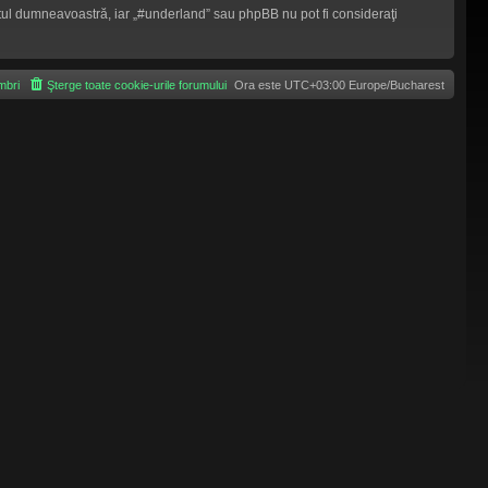
mântul dumneavoastră, iar „#underland” sau phpBB nu pot fi consideraţi
bri
Şterge toate cookie-urile forumului
Ora este UTC+03:00 Europe/Bucharest