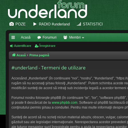
POZE
RADIO #underland
STATISTICI
Acasă
Forumuri
Membri
eg
Autentificare
Înregistrare
ăt
Acasă
Prima pagină
uri
#underland - Termeni de utilizare
ra
Accesând „#underland” (în continuare “noi”, “nostru”, “#underland”, “https://
pi
rugăm să nu accesaţi şi/sau folosiţi „#underland”. Putem schimba aceste regul
modificări sunteţi de acord să intraţi sub incidenţa legală a acestor termeni 
de
Forumul nostru foloseşte phpBB (în continuare “ei”, “lor”, “software phpBB
şi poate fi descărcat de la
www.phpbb.com
. Software-ul phpBB facilitează 
conţinutului permis şi/sau a conduitei. Pentru mai multe informaţii despre ph
Sunteţi de acord să nu scrieţi niciun material abuziv, obscen, vulgar, calom
găzduit sau ale legislaţiei internaţionale. Nerespectarea acestor preveder
ale tuturor mesajelor sunt înregistrate pentru a ajuta la respectarea acesto