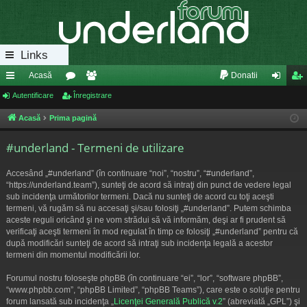
Links
Acasă
Donatii
eg
Autentificare
or
Înregistrare
e
ut
nr
ăt
u
m
en
eg
Acasă
Prima pagină
uri
m
bri
tifi
ist
#underland - Termeni de utilizare
ra
uri
ca
ra
Accesând „#underland” (în continuare “noi”, “nostru”, “#underland”,
pi
re
re
“https://underland.team”), sunteţi de acord să intraţi din punct de vedere legal
sub incidenţa următorilor termeni. Dacă nu sunteţi de acord cu toţi aceşti
de
termeni, vă rugăm să nu accesaţi şi/sau folosiţi „#underland”. Putem schimba
aceste reguli oricând şi ne vom strădui să vă informăm, deşi ar fi prudent să
verificaţi aceşti termeni în mod regulat în timp ce folosiţi „#underland” pentru că
după modificări sunteţi de acord să intraţi sub incidenţa legală a acestor
termeni din momentul modificării lor.
Forumul nostru foloseşte phpBB (în continuare “ei”, “lor”, “software phpBB”,
“www.phpbb.com”, “phpBB Limited”, “phpBB Teams”), care este o soluţie pentru
forum lansată sub incidenţa „
Licenţei Generală Publică v.2
” (abreviată „GPL”) şi