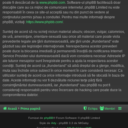
poate fi descărcat de la
www.phpbb.com
. Software-ul phpBB facilitează doar
discuţiile care au ca mijloc de comunicare internetul, phpBB Limited nu este
responsabill în ceea ce site-ul acceptă sau nu din punct de vedere al
conţinutului permis şi/sau a conduitei. Pentru mai multe informaţii despre
phpBB, vizitaţi:
https://www.phpbb.com/
.
Sunteţi de acord să nu scrieţi niciun material abuziv, obscen, vulgar, calomnios,
de ură, ameninţare, orientare-sexuală sau orice alt material care poate viola
prevederile legale ale ţării dumneavoastră, ale ţării unde „#underland” este
găzduit sau ale legislaţiei internaţionale. Nerespectarea acestor prevederi
poate duce la blocarea imediată şi permanentă însoţită de notificarea Internet
Service Provider-ului dumneavoastră dacă vom considera necesar. Adresele IP
ale tuturor mesajelor sunt înregistrate pentru a ajuta la respectarea acestor
condiţii. Sunteţi de acord ca „#underland” să aibă dreptul de a şterge, modifica,
muta sau închide orice subiect în orice moment în care consideră necesar. Ca
utilizator sunteţi de acord ca orice informaţie introdusă să fie stocată în baza de
date. Aceste informaţii nu vor fi dezvăluite niciunei terţe părţi fără
consimţământul dumneavoastră, iar „#underland” sau phpBB nu pot fi
consideraţi responsabili pentru vreo încercare de hacking care poate duce la
compromiterea datelor.
Acasă
Prima pagină
Echipa
Membri
Furnizat de
phpBB
® Forum Software © phpBB Limited
Style de
Arty
- phpBB 3.3 de MrGaby