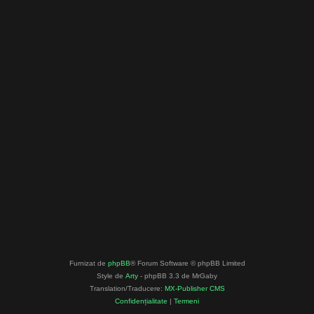
Furnizat de
phpBB
® Forum Software © phpBB Limited
Style de
Arty
- phpBB 3.3 de MrGaby
Translation/Traducere:
MX-Publisher CMS
Confidențialitate
|
Termeni