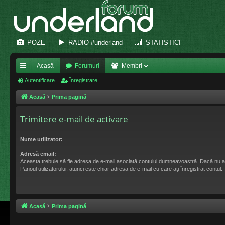
POZE
RADIO #underland
STATISTICI
Acasă
Forumuri
Membri
eg
Autentificare
Înregistrare
ăt
Acasă
Prima pagină
uri
Trimitere e-mail de activare
ra
Nume utilizator:
pi
Adresă email:
de
Aceasta trebuie să fie adresa de e-mail asociată contului dumneavoastră. Dacă nu a
Panoul utilizatorului, atunci este chiar adresa de e-mail cu care aţi înregistrat contul.
Acasă
Prima pagină