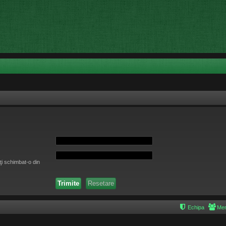
ţi schimbat-o din
Echipa
Mem