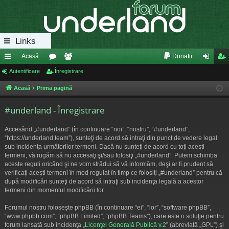
Links
Acasă
Donatii
eg
Autentificare
or
Înregistrare
e
ut
nr
ăt
u
m
en
eg
Acasă
Prima pagină
uri
m
bri
tifi
ist
#underland - Înregistrare
ra
uri
ca
ra
Accesând „#underland” (în continuare “noi”, “nostru”, “#underland”,
pi
re
re
“https://underland.team”), sunteţi de acord să intraţi din punct de vedere legal
sub incidenţa următorilor termeni. Dacă nu sunteţi de acord cu toţi aceşti
de
termeni, vă rugăm să nu accesaţi şi/sau folosiţi „#underland”. Putem schimba
aceste reguli oricând şi ne vom strădui să vă informăm, deşi ar fi prudent să
verificaţi aceşti termeni în mod regulat în timp ce folosiţi „#underland” pentru că
după modificări sunteţi de acord să intraţi sub incidenţa legală a acestor
termeni din momentul modificării lor.
Forumul nostru foloseşte phpBB (în continuare “ei”, “lor”, “software phpBB”,
“www.phpbb.com”, “phpBB Limited”, “phpBB Teams”), care este o soluţie pentru
forum lansată sub incidenţa „
Licenţei Generală Publică v.2
” (abreviată „GPL”) şi