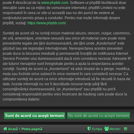
poate fi descărcat de la
www.phpbb.com
. Software-ul phpBB facilitează doar
discuţiile care au ca mijloc de comunicare internetul, phpBB Limited nu este
responsabill în ceea ce site-ul acceptă sau nu din punct de vedere al
conţinutului permis şi/sau a conduitei. Pentru mai multe informaţii despre
phpBB, vizitaţi:
https://www.phpbb.com/
.
Sunteţi de acord să nu scrieţi niciun material abuziv, obscen, vulgar, calomnios,
de ură, ameninţare, orientare-sexuală sau orice alt material care poate viola
prevederile legale ale ţării dumneavoastră, ale ţării unde „#underland” este
găzduit sau ale legislaţiei internaţionale. Nerespectarea acestor prevederi
poate duce la blocarea imediată şi permanentă însoţită de notificarea Internet
Service Provider-ului dumneavoastră dacă vom considera necesar. Adresele IP
ale tuturor mesajelor sunt înregistrate pentru a ajuta la respectarea acestor
condiţii. Sunteţi de acord ca „#underland” să aibă dreptul de a şterge, modifica,
muta sau închide orice subiect în orice moment în care consideră necesar. Ca
utilizator sunteţi de acord ca orice informaţie introdusă să fie stocată în baza de
date. Aceste informaţii nu vor fi dezvăluite niciunei terţe părţi fără
consimţământul dumneavoastră, iar „#underland” sau phpBB nu pot fi
consideraţi responsabili pentru vreo încercare de hacking care poate duce la
compromiterea datelor.
Acasă
Prima pagină
Echipa
Membri