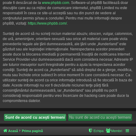
poate fi descărcat de la
www.phpbb.com
. Software-ul phpBB facilitează doar
discuţiile care au ca mijloc de comunicare internetul, phpBB Limited nu este
responsabill în ceea ce site-ul acceptă sau nu din punct de vedere al
conţinutului permis şi/sau a conduitei. Pentru mai multe informaţii despre
phpBB, vizitaţi:
https://www.phpbb.com/
.
Sunteţi de acord să nu scrieţi niciun material abuziv, obscen, vulgar, calomnios,
de ură, ameninţare, orientare-sexuală sau orice alt material care poate viola
prevederile legale ale ţării dumneavoastră, ale ţării unde „#underland” este
găzduit sau ale legislaţiei internaţionale. Nerespectarea acestor prevederi
poate duce la blocarea imediată şi permanentă însoţită de notificarea Internet
Service Provider-ului dumneavoastră dacă vom considera necesar. Adresele IP
ale tuturor mesajelor sunt înregistrate pentru a ajuta la respectarea acestor
condiţii. Sunteţi de acord ca „#underland” să aibă dreptul de a şterge, modifica,
muta sau închide orice subiect în orice moment în care consideră necesar. Ca
utilizator sunteţi de acord ca orice informaţie introdusă să fie stocată în baza de
date. Aceste informaţii nu vor fi dezvăluite niciunei terţe părţi fără
consimţământul dumneavoastră, iar „#underland” sau phpBB nu pot fi
consideraţi responsabili pentru vreo încercare de hacking care poate duce la
compromiterea datelor.
Acasă
Prima pagină
Echipa
Membri