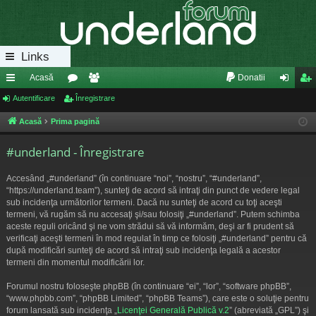
Links
Acasă
Donatii
eg
Autentificare
or
Înregistrare
e
ut
nr
ăt
u
m
en
eg
Acasă
Prima pagină
uri
m
bri
tifi
ist
#underland - Înregistrare
ra
uri
ca
ra
Accesând „#underland” (în continuare “noi”, “nostru”, “#underland”,
pi
re
re
“https://underland.team”), sunteţi de acord să intraţi din punct de vedere legal
sub incidenţa următorilor termeni. Dacă nu sunteţi de acord cu toţi aceşti
de
termeni, vă rugăm să nu accesaţi şi/sau folosiţi „#underland”. Putem schimba
aceste reguli oricând şi ne vom strădui să vă informăm, deşi ar fi prudent să
verificaţi aceşti termeni în mod regulat în timp ce folosiţi „#underland” pentru că
după modificări sunteţi de acord să intraţi sub incidenţa legală a acestor
termeni din momentul modificării lor.
Forumul nostru foloseşte phpBB (în continuare “ei”, “lor”, “software phpBB”,
“www.phpbb.com”, “phpBB Limited”, “phpBB Teams”), care este o soluţie pentru
forum lansată sub incidenţa „
Licenţei Generală Publică v.2
” (abreviată „GPL”) şi