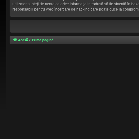
utilizator sunteţi de acord ca orice informaţie introdusă să fie stocată în b
responsabili pentru vreo încercare de hacking care poate duce la compromi
Acasă
Prima pagină