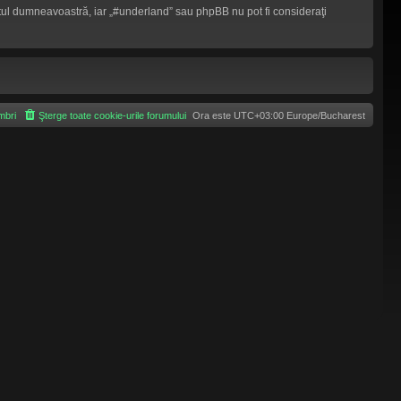
mântul dumneavoastră, iar „#underland” sau phpBB nu pot fi consideraţi
bri
Şterge toate cookie-urile forumului
Ora este UTC+03:00 Europe/Bucharest