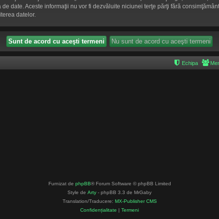
aza de date. Aceste informaţii nu vor fi dezvăluite niciunei terţe părţi fără consimţă
terea datelor.
Echipa
Mem
Furnizat de
phpBB
® Forum Software © phpBB Limited
Style de
Arty
- phpBB 3.3 de MrGaby
Translation/Traducere:
MX-Publisher CMS
Confidențialitate
|
Termeni