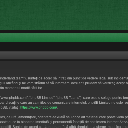
underland.team”), sunteţi de acord să intraţi din punct de vedere legal sub incidenţa
i oricând şi ne vom strădui să vă informăm, deşi ar fi prudent să verificaţi aceşti 
din momentul modificării lor.
”, “www.phpbb.com”, “phpBB Limited”, “phpBB Teams”), care este o soluţie pentru for
doar discuţiile care au ca mijloc de comunicare internetul, phpBB Limited nu este re
pBB, vizitaţi:
https://www.phpbb.com/
.
nios, de ură, ameninţare, orientare-sexuală sau orice alt material care poate viola p
i poate duce la blocarea imediată şi permanentă însoţită de notificarea Internet S
r condiţii. Sunteţi de acord ca „#underland” să aibă dreptul de a şterge, modifica, 