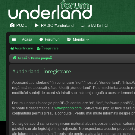
POZE
RADIO #underland
STATISTICI
Acasă
Forumuri
Membri
eg
Autentificare
Înregistrare
ăt
Acasă
Prima pagină
uri
#underland - Înregistrare
ra
Accesând „#underland” (în continuare “noi”, “nostru”, “#underland”, “https://
pi
rugăm să nu accesaţi şi/sau folosiţi „#underland”. Putem schimba aceste regul
modificări sunteţi de acord să intraţi sub incidenţa legală a acestor termeni 
de
Forumul nostru foloseşte phpBB (în continuare “ei”, “lor”, “software phpBB
şi poate fi descărcat de la
www.phpbb.com
. Software-ul phpBB facilitează 
conţinutului permis şi/sau a conduitei. Pentru mai multe informaţii despre ph
Sunteţi de acord să nu scrieţi niciun material abuziv, obscen, vulgar, calom
găzduit sau ale legislaţiei internaţionale. Nerespectarea acestor preveder
ale tuturor mesajelor sunt înregistrate pentru a ajuta la respectarea acesto