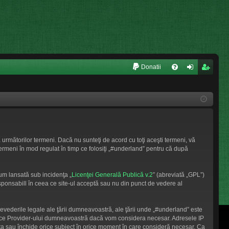
L
Donatii
FA
ut
nr
Q
en
eg
tifi
ist
ca
ra
 următorilor termeni. Dacă nu sunteţi de acord cu toţi aceşti termeni, vă
re
re
termeni în mod regulat în timp ce folosiţi „#underland” pentru că după
um lansată sub incidenţa „
Licenţei Generală Publică v.2
” (abreviată „GPL”)
sponsabill în ceea ce site-ul acceptă sau nu din punct de vedere al
revederile legale ale ţării dumneavoastră, ale ţării unde „#underland” este
ervice Provider-ului dumneavoastră dacă vom considera necesar. Adresele IP
muta sau închide orice subiect în orice moment în care consideră necesar. Ca