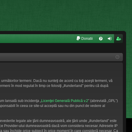
L
Donatii
FA
ut
nr
Q
en
eg
tifi
ist
ca
ra
 următorilor termeni. Dacă nu sunteţi de acord cu toţi aceşti termeni, vă
re
re
termeni în mod regulat în timp ce folosiţi „#underland” pentru că după
um lansată sub incidenţa „
Licenţei Generală Publică v.2
” (abreviată „GPL”)
sponsabill în ceea ce site-ul acceptă sau nu din punct de vedere al
revederile legale ale ţării dumneavoastră, ale ţării unde „#underland” este
ervice Provider-ului dumneavoastră dacă vom considera necesar. Adresele IP
muta sau închide orice subiect în orice moment în care consideră necesar. Ca