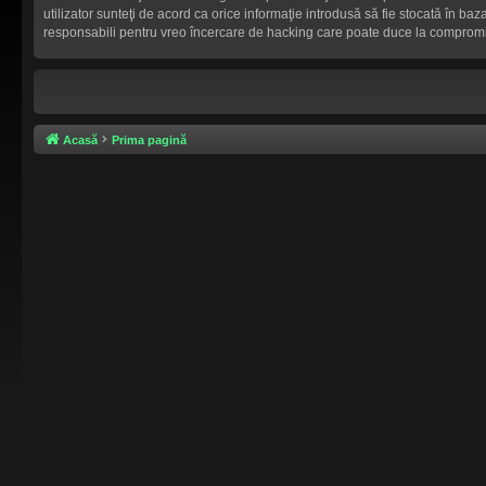
utilizator sunteţi de acord ca orice informaţie introdusă să fie stocată în b
responsabili pentru vreo încercare de hacking care poate duce la compromi
Acasă
Prima pagină