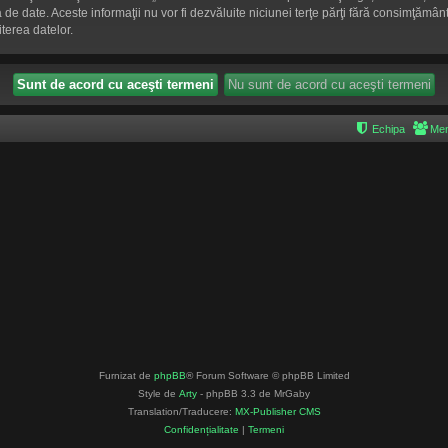
aza de date. Aceste informaţii nu vor fi dezvăluite niciunei terţe părţi fără consimţă
terea datelor.
Echipa
Mem
Furnizat de
phpBB
® Forum Software © phpBB Limited
Style de
Arty
- phpBB 3.3 de MrGaby
Translation/Traducere:
MX-Publisher CMS
Confidențialitate
|
Termeni