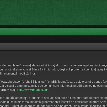
underland.team”), sunteţi de acord să intraţi din punct de vedere legal sub incidenţa
i oricând şi ne vom strădui să vă informăm, deşi ar fi prudent să verificaţi aceşti 
din momentul modificării lor.
”, “www.phpbb.com”, “phpBB Limited”, “phpBB Teams”), care este o soluţie pentru for
doar discuţiile care au ca mijloc de comunicare internetul, phpBB Limited nu este re
pBB, vizitaţi:
https://www.phpbb.com/
.
nios, de ură, ameninţare, orientare-sexuală sau orice alt material care poate viola p
i poate duce la blocarea imediată şi permanentă însoţită de notificarea Internet S
r condiţii. Sunteţi de acord ca „#underland” să aibă dreptul de a şterge, modifica, 