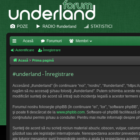
POZE
RADIO #underland
STATISTICI
Acasă
Forumuri
Membri
eg
Autentificare
Înregistrare
ăt
Acasă
Prima pagină
uri
#underland - Înregistrare
ra
Accesând „#underland” (în continuare “noi”, “nostru”, “#underland”, “https://
pi
rugăm să nu accesaţi şi/sau folosiţi „#underland”. Putem schimba aceste regul
modificări sunteţi de acord să intraţi sub incidenţa legală a acestor termeni 
de
Forumul nostru foloseşte phpBB (în continuare “ei”, “lor”, “software phpBB
şi poate fi descărcat de la
www.phpbb.com
. Software-ul phpBB facilitează 
conţinutului permis şi/sau a conduitei. Pentru mai multe informaţii despre ph
Sunteţi de acord să nu scrieţi niciun material abuziv, obscen, vulgar, calom
găzduit sau ale legislaţiei internaţionale. Nerespectarea acestor preveder
ale tuturor mesajelor sunt înregistrate pentru a ajuta la respectarea acesto