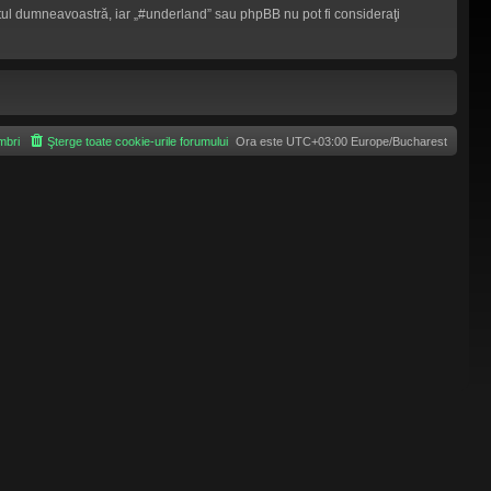
mântul dumneavoastră, iar „#underland” sau phpBB nu pot fi consideraţi
bri
Şterge toate cookie-urile forumului
Ora este UTC+03:00 Europe/Bucharest