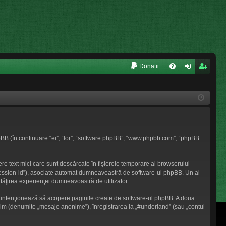
L
Donatii
FA
ut
nr
Q
en
eg
tifi
ist
ca
ra
hpBB (în continuare “ei”, “lor”, “software phpBB”, “www.phpbb.com”, “phpBB
re
re
e text mici care sunt descărcate în fişierele temporare al browserului
 „session-id”), asociate automat dumneavoastră de software-ul phpBB. Un al
nătăţirea experienţei dumneavoastră de utilizator.
 intenţionează să acopere paginile create de software-ul phpBB. A doua
nonim (denumite „mesaje anonime”), înregistrarea la „#underland” (sau „contul