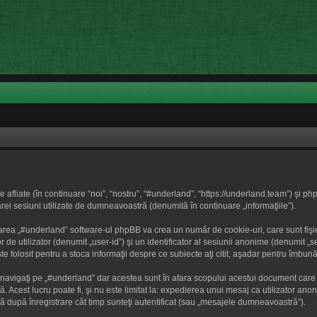
afliate (în continuare “noi”, “nostru”, “#underland”, “https://underland.team”) şi p
ărei sesiuni utilizate de dumneavoastră (denumită în continuare „informaţiile”).
area „#underland” software-ul phpBB va crea un număr de cookie-uri, care sunt fişier
 de utilizator (denumit „user-id”) şi un identificator al sesiunii anonime (denumit
ste folosit pentru a stoca informaţii despre ce subiecte aţi citit, aşadar pentru îmbu
navigaţi pe „#underland” dar acestea sunt în afara scopului acestui document care
ă. Acest lucru poate fi, şi nu este limitat la: expedierea unui mesaj ca utilizator a
 după înregistrare cât timp sunteţi autentificat (sau „mesajele dumneavoastră”).