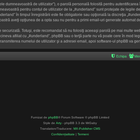
le dumneavoastră de utilizator”), o parolă personală folosită pentru autentificare
avoastră pentru contul de utilizator de la „#underland” sunt protejate de legile de p
erland” în timpul înregistrării este fie obligatorie sau opţională la discreţia „#under
voastră aveţi opţiunea de a opta sau nu pentru a primi email-uri generate automat d
te securizată. Totuşi, este recomandat să nu folosiţi aceeaşi parolă pe mai multe w
 cineva afiliat cu „#underland”, phpBB sau o terţă parte nu vă poate cere în mod legiti
ransmiterea numelui de utilizator şi a adresei email, apoi software-ul phpBB va 
Echipa
Mem
Furnizat de
phpBB
® Forum Software © phpBB Limited
Style de
Arty
- phpBB 3.3 de MrGaby
Translation/Traducere:
MX-Publisher CMS
Confidențialitate
|
Termeni