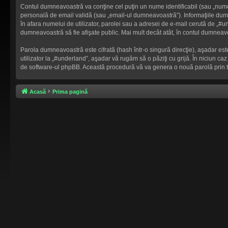
Contul dumneavoastră va conţine cel puţin un nume identificabil (sau „nume
personală de email validă (sau „email-ul dumneavoastră”). Informaţiile dumne
în afara numelui de utilizator, parolei sau a adresei de e-mail cerută de „#und
dumneavoastră să fie afişate public. Mai mult decât atât, în contul dumnea
Parola dumneavoastră este cifrată (hash într-o singură direcţie), aşadar es
utilizator la „#underland”, aşadar vă rugăm să o păziţi cu grijă. În niciun caz
de software-ul phpBB. Această procedură vă va genera o nouă parolă prin t
Acasă
Prima pagină