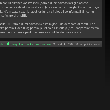
a în contul dumneavoastră (sau „parola dumneavoastră”) şi o adresă
rotecţie ale datelor aplicabile în ţara care ne găzduieşte. Orice informaţie
land”. În toate cazurile, aveţi opţiunea să alegeţi ce informaţii din contul
e software-ul phpBB.
ebsite-uri. Parola dumneavoastră este mijlocul de accesare al contului de
m parola. Dacă uitaţi parola, puteţi folosi interfaţa „Am uitat parola” oferită
genera o nouă parolă pentru accesarea contului dumneavoastră.
bri
Şterge toate cookie-urile forumului
Ora este UTC+03:00 Europe/Bucharest