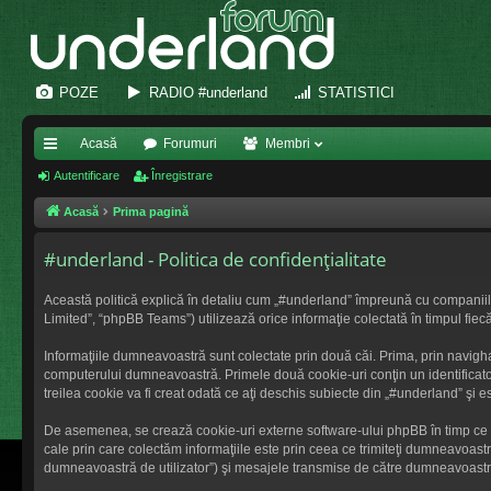
POZE
RADIO #underland
STATISTICI
Acasă
Forumuri
Membri
eg
Autentificare
Înregistrare
ăt
Acasă
Prima pagină
uri
#underland - Politica de confidenţialitate
ra
Această politică explică în detaliu cum „#underland” împreună cu companiile 
pi
Limited”, “phpBB Teams”) utilizează orice informaţie colectată în timpul fiec
de
Informaţiile dumneavoastră sunt colectate prin două căi. Prima, prin navigh
computerului dumneavoastră. Primele două cookie-uri conţin un identificator
treilea cookie va fi creat odată ce aţi deschis subiecte din „#underland” şi e
De asemenea, se crează cookie-uri externe software-ului phpBB în timp ce 
cale prin care colectăm informaţiile este prin ceea ce trimiteţi dumneavoastr
dumneavoastră de utilizator”) şi mesajele transmise de către dumneavoastră