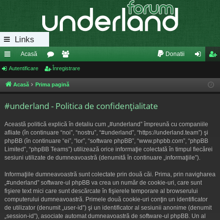
Links
Acasă
Donatii
eg
Autentificare
or
Înregistrare
e
ut
nr
ăt
u
m
en
eg
Acasă
Prima pagină
uri
m
bri
tifi
ist
#underland - Politica de confidenţialitate
ra
uri
ca
ra
Această politică explică în detaliu cum „#underland” împreună cu companiile
pi
re
re
afliate (în continuare “noi”, “nostru”, “#underland”, “https://underland.team”) şi
phpBB (în continuare “ei”, “lor”, “software phpBB”, “www.phpbb.com”, “phpBB
de
Limited”, “phpBB Teams”) utilizează orice informaţie colectată în timpul fiecărei
sesiuni utilizate de dumneavoastră (denumită în continuare „informaţiile”).
Informaţiile dumneavoastră sunt colectate prin două căi. Prima, prin navigharea
„#underland” software-ul phpBB va crea un număr de cookie-uri, care sunt
fişiere text mici care sunt descărcate în fişierele temporare al browserului
computerului dumneavoastră. Primele două cookie-uri conţin un identificator
de utilizator (denumit „user-id”) şi un identificator al sesiunii anonime (denumit
„session-id”), asociate automat dumneavoastră de software-ul phpBB. Un al