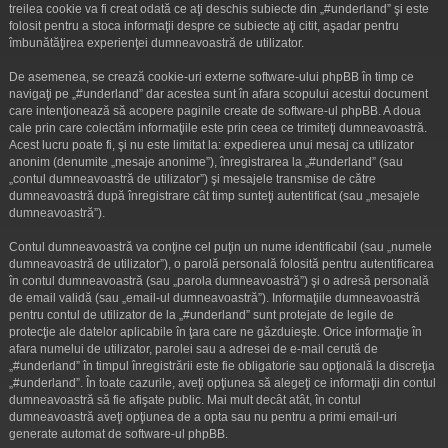
treilea cookie va fi creat odată ce aţi deschis subiecte din „#underland” şi este
folosit pentru a stoca informaţii despre ce subiecte aţi citit, aşadar pentru
îmbunătăţirea experienţei dumneavoastră de utilizator.
De asemenea, se crează cookie-uri externe software-ului phpBB în timp ce
navigaţi pe „#underland” dar acestea sunt în afara scopului acestui document
care intenţionează să acopere paginile create de software-ul phpBB. A doua
cale prin care colectăm informaţiile este prin ceea ce trimiteţi dumneavoastră.
Acest lucru poate fi, şi nu este limitat la: expedierea unui mesaj ca utilizator
anonim (denumite „mesaje anonime”), înregistrarea la „#underland” (sau
„contul dumneavoastră de utilizator”) şi mesajele transmise de către
dumneavoastră după înregistrare cât timp sunteţi autentificat (sau „mesajele
dumneavoastră”).
Contul dumneavoastră va conţine cel puţin un nume identificabil (sau „numele
dumneavoastră de utilizator”), o parolă personală folosită pentru autentificarea
în contul dumneavoastră (sau „parola dumneavoastră”) şi o adresă personală
de email validă (sau „email-ul dumneavoastră”). Informaţiile dumneavoastră
pentru contul de utilizator de la „#underland” sunt protejate de legile de
protecţie ale datelor aplicabile în ţara care ne găzduieşte. Orice informaţie în
afara numelui de utilizator, parolei sau a adresei de e-mail cerută de
„#underland” în timpul înregistrării este fie obligatorie sau opţională la discreţia
„#underland”. În toate cazurile, aveţi opţiunea să alegeţi ce informaţii din contul
dumneavoastră să fie afişate public. Mai mult decât atât, în contul
dumneavoastră aveţi opţiunea de a opta sau nu pentru a primi email-uri
generate automat de software-ul phpBB.