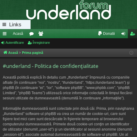
Links
Acasă
Donatii
eg
Autentificare
or
Înregistrare
e
ut
nr
ăt
u
m
en
eg
Acasă
Prima pagină
uri
m
bri
tifi
ist
#underland - Politica de confidenţialitate
ra
uri
ca
ra
Această politică explică în detaliu cum „#underland” împreună cu companiile
pi
re
re
afliate (în continuare “noi”, “nostru”, “#underland”, “https://underland.team”) şi
phpBB (în continuare “ei”, “lor”, “software phpBB”, “www.phpbb.com”, “phpBB
de
Limited”, “phpBB Teams”) utilizează orice informaţie colectată în timpul fiecărei
sesiuni utilizate de dumneavoastră (denumită în continuare „informaţiile”).
Informaţiile dumneavoastră sunt colectate prin două căi. Prima, prin navigharea
„#underland” software-ul phpBB va crea un număr de cookie-uri, care sunt
fişiere text mici care sunt descărcate în fişierele temporare al browserului
computerului dumneavoastră. Primele două cookie-uri conţin un identificator
de utilizator (denumit „user-id”) şi un identificator al sesiunii anonime (denumit
„session-id”), asociate automat dumneavoastră de software-ul phpBB. Un al