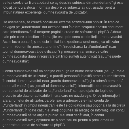
treilea cookie va fi creat odată ce aţi deschis subiecte din „#underland” şi este
folosit pentru a stoca informaţii despre ce subiecte aţi citit, aşadar pentru
îmbunătăţirea experienţei dumneavoastră de utilizator.
De asemenea, se crează cookie-uri externe software-ului phpBB în timp ce
navigaţi pe „#underland” dar acestea sunt în afara scopului acestui document
care intenţionează să acopere paginile create de software-ul phpBB. A doua
cale prin care colectăm informaţiile este prin ceea ce trimiteţi dumneavoastră.
Acest lucru poate fi, şi nu este limitat la: expedierea unui mesaj ca utilizator
anonim (denumite „mesaje anonime”), înregistrarea la „#underland” (sau
„contul dumneavoastră de utilizator”) şi mesajele transmise de către
dumneavoastră după înregistrare cât timp sunteţi autentificat (sau „mesajele
dumneavoastră”).
Contul dumneavoastră va conţine cel puţin un nume identificabil (sau „numele
dumneavoastră de utilizator”), o parolă personală folosită pentru autentificarea
în contul dumneavoastră (sau „parola dumneavoastră”) şi o adresă personală
de email validă (sau „email-ul dumneavoastră”). Informaţiile dumneavoastră
pentru contul de utilizator de la „#underland” sunt protejate de legile de
protecţie ale datelor aplicabile în ţara care ne găzduieşte. Orice informaţie în
afara numelui de utilizator, parolei sau a adresei de e-mail cerută de
„#underland” în timpul înregistrării este fie obligatorie sau opţională la discreţia
„#underland”. În toate cazurile, aveţi opţiunea să alegeţi ce informaţii din contul
dumneavoastră să fie afişate public. Mai mult decât atât, în contul
dumneavoastră aveţi opţiunea de a opta sau nu pentru a primi email-uri
generate automat de software-ul phpBB.