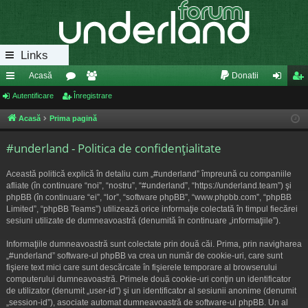
Links
Acasă
Donatii
eg
Autentificare
or
Înregistrare
e
ut
nr
ăt
u
m
en
eg
Acasă
Prima pagină
uri
m
bri
tifi
ist
#underland - Politica de confidenţialitate
ra
uri
ca
ra
Această politică explică în detaliu cum „#underland” împreună cu companiile
pi
re
re
afliate (în continuare “noi”, “nostru”, “#underland”, “https://underland.team”) şi
phpBB (în continuare “ei”, “lor”, “software phpBB”, “www.phpbb.com”, “phpBB
de
Limited”, “phpBB Teams”) utilizează orice informaţie colectată în timpul fiecărei
sesiuni utilizate de dumneavoastră (denumită în continuare „informaţiile”).
Informaţiile dumneavoastră sunt colectate prin două căi. Prima, prin navigharea
„#underland” software-ul phpBB va crea un număr de cookie-uri, care sunt
fişiere text mici care sunt descărcate în fişierele temporare al browserului
computerului dumneavoastră. Primele două cookie-uri conţin un identificator
de utilizator (denumit „user-id”) şi un identificator al sesiunii anonime (denumit
„session-id”), asociate automat dumneavoastră de software-ul phpBB. Un al