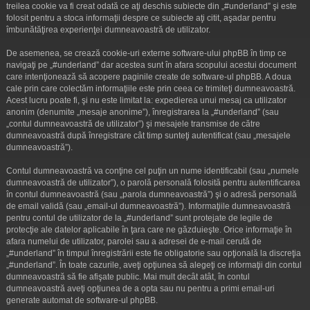
treilea cookie va fi creat odată ce aţi deschis subiecte din „#underland” şi este
folosit pentru a stoca informaţii despre ce subiecte aţi citit, aşadar pentru
îmbunătăţirea experienţei dumneavoastră de utilizator.
De asemenea, se crează cookie-uri externe software-ului phpBB în timp ce
navigaţi pe „#underland” dar acestea sunt în afara scopului acestui document
care intenţionează să acopere paginile create de software-ul phpBB. A doua
cale prin care colectăm informaţiile este prin ceea ce trimiteţi dumneavoastră.
Acest lucru poate fi, şi nu este limitat la: expedierea unui mesaj ca utilizator
anonim (denumite „mesaje anonime”), înregistrarea la „#underland” (sau
„contul dumneavoastră de utilizator”) şi mesajele transmise de către
dumneavoastră după înregistrare cât timp sunteţi autentificat (sau „mesajele
dumneavoastră”).
Contul dumneavoastră va conţine cel puţin un nume identificabil (sau „numele
dumneavoastră de utilizator”), o parolă personală folosită pentru autentificarea
în contul dumneavoastră (sau „parola dumneavoastră”) şi o adresă personală
de email validă (sau „email-ul dumneavoastră”). Informaţiile dumneavoastră
pentru contul de utilizator de la „#underland” sunt protejate de legile de
protecţie ale datelor aplicabile în ţara care ne găzduieşte. Orice informaţie în
afara numelui de utilizator, parolei sau a adresei de e-mail cerută de
„#underland” în timpul înregistrării este fie obligatorie sau opţională la discreţia
„#underland”. În toate cazurile, aveţi opţiunea să alegeţi ce informaţii din contul
dumneavoastră să fie afişate public. Mai mult decât atât, în contul
dumneavoastră aveţi opţiunea de a opta sau nu pentru a primi email-uri
generate automat de software-ul phpBB.