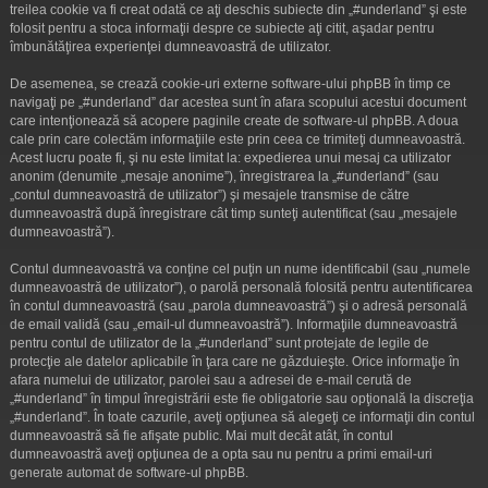
treilea cookie va fi creat odată ce aţi deschis subiecte din „#underland” şi este
folosit pentru a stoca informaţii despre ce subiecte aţi citit, aşadar pentru
îmbunătăţirea experienţei dumneavoastră de utilizator.
De asemenea, se crează cookie-uri externe software-ului phpBB în timp ce
navigaţi pe „#underland” dar acestea sunt în afara scopului acestui document
care intenţionează să acopere paginile create de software-ul phpBB. A doua
cale prin care colectăm informaţiile este prin ceea ce trimiteţi dumneavoastră.
Acest lucru poate fi, şi nu este limitat la: expedierea unui mesaj ca utilizator
anonim (denumite „mesaje anonime”), înregistrarea la „#underland” (sau
„contul dumneavoastră de utilizator”) şi mesajele transmise de către
dumneavoastră după înregistrare cât timp sunteţi autentificat (sau „mesajele
dumneavoastră”).
Contul dumneavoastră va conţine cel puţin un nume identificabil (sau „numele
dumneavoastră de utilizator”), o parolă personală folosită pentru autentificarea
în contul dumneavoastră (sau „parola dumneavoastră”) şi o adresă personală
de email validă (sau „email-ul dumneavoastră”). Informaţiile dumneavoastră
pentru contul de utilizator de la „#underland” sunt protejate de legile de
protecţie ale datelor aplicabile în ţara care ne găzduieşte. Orice informaţie în
afara numelui de utilizator, parolei sau a adresei de e-mail cerută de
„#underland” în timpul înregistrării este fie obligatorie sau opţională la discreţia
„#underland”. În toate cazurile, aveţi opţiunea să alegeţi ce informaţii din contul
dumneavoastră să fie afişate public. Mai mult decât atât, în contul
dumneavoastră aveţi opţiunea de a opta sau nu pentru a primi email-uri
generate automat de software-ul phpBB.