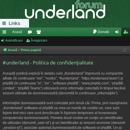
Links
Acasă
Donatii
eg
Autentificare
or
Înregistrare
e
ut
nr
ăt
u
m
en
eg
Acasă
Prima pagină
uri
m
bri
tifi
ist
#underland - Politica de confidenţialitate
ra
uri
ca
ra
Această politică explică în detaliu cum „#underland” împreună cu companiile
pi
re
re
afliate (în continuare “noi”, “nostru”, “#underland”, “https://underland.team”) şi
phpBB (în continuare “ei”, “lor”, “software phpBB”, “www.phpbb.com”, “phpBB
de
Limited”, “phpBB Teams”) utilizează orice informaţie colectată în timpul fiecărei
sesiuni utilizate de dumneavoastră (denumită în continuare „informaţiile”).
Informaţiile dumneavoastră sunt colectate prin două căi. Prima, prin navigharea
„#underland” software-ul phpBB va crea un număr de cookie-uri, care sunt
fişiere text mici care sunt descărcate în fişierele temporare al browserului
computerului dumneavoastră. Primele două cookie-uri conţin un identificator
de utilizator (denumit „user-id”) şi un identificator al sesiunii anonime (denumit
„session-id”), asociate automat dumneavoastră de software-ul phpBB. Un al