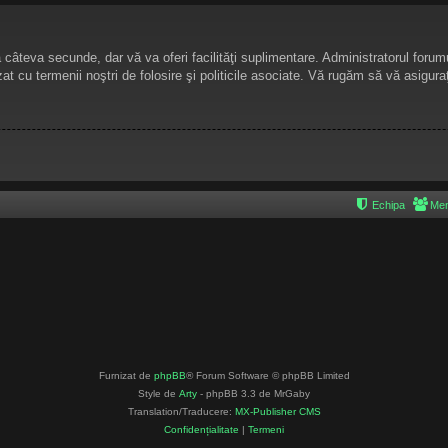
ză câteva secunde, dar vă va oferi facilităţi suplimentare. Administratorul for
izat cu termenii noştri de folosire şi politicile asociate. Vă rugăm să vă asiguraţ
Echipa
Mem
Furnizat de
phpBB
® Forum Software © phpBB Limited
Style de
Arty
- phpBB 3.3 de MrGaby
Translation/Traducere:
MX-Publisher CMS
Confidențialitate
|
Termeni