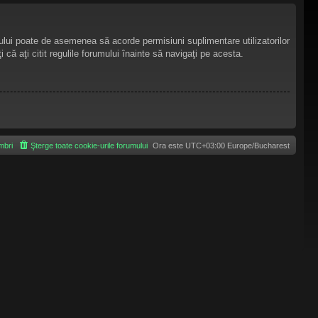
umului poate de asemenea să acorde permisiuni suplimentare utilizatorilor
i că aţi citit regulile forumului înainte să navigaţi pe acesta.
bri
Şterge toate cookie-urile forumului
Ora este UTC+03:00 Europe/Bucharest