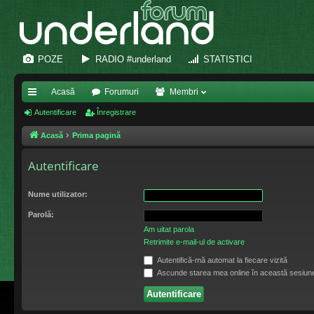
POZE
RADIO #underland
STATISTICI
Acasă
Forumuri
Membri
eg
Autentificare
Înregistrare
ăt
Acasă
Prima pagină
uri
Autentificare
ra
Nume utilizator:
pi
Parolă:
de
Am uitat parola
Retrimite e-mail-ul de activare
Autentifică-mă automat la fiecare vizită
Ascunde starea mea online în această sesiun