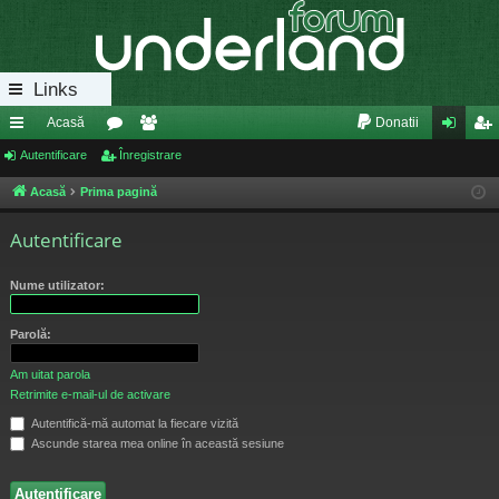
Links
Acasă
Donatii
eg
Autentificare
or
Înregistrare
e
ut
nr
ăt
u
m
en
eg
Acasă
Prima pagină
uri
m
bri
tifi
ist
Autentificare
ra
uri
ca
ra
Nume utilizator:
pi
re
re
de
Parolă:
Am uitat parola
Retrimite e-mail-ul de activare
Autentifică-mă automat la fiecare vizită
Ascunde starea mea online în această sesiune