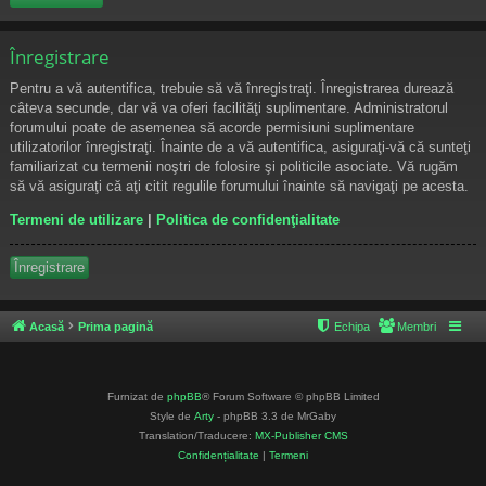
Înregistrare
Pentru a vă autentifica, trebuie să vă înregistraţi. Înregistrarea durează
câteva secunde, dar vă va oferi facilităţi suplimentare. Administratorul
forumului poate de asemenea să acorde permisiuni suplimentare
utilizatorilor înregistraţi. Înainte de a vă autentifica, asiguraţi-vă că sunteţi
familiarizat cu termenii noştri de folosire şi politicile asociate. Vă rugăm
să vă asiguraţi că aţi citit regulile forumului înainte să navigaţi pe acesta.
Termeni de utilizare
|
Politica de confidenţialitate
Înregistrare
Acasă
Prima pagină
Echipa
Membri
Furnizat de
phpBB
® Forum Software © phpBB Limited
Style de
Arty
- phpBB 3.3 de MrGaby
Translation/Traducere:
MX-Publisher CMS
Confidențialitate
|
Termeni