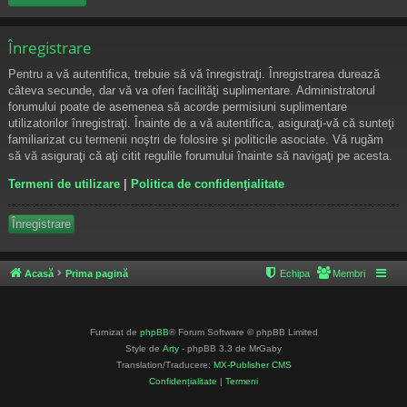
Înregistrare
Pentru a vă autentifica, trebuie să vă înregistraţi. Înregistrarea durează
câteva secunde, dar vă va oferi facilităţi suplimentare. Administratorul
forumului poate de asemenea să acorde permisiuni suplimentare
utilizatorilor înregistraţi. Înainte de a vă autentifica, asiguraţi-vă că sunteţi
familiarizat cu termenii noştri de folosire şi politicile asociate. Vă rugăm
să vă asiguraţi că aţi citit regulile forumului înainte să navigaţi pe acesta.
Termeni de utilizare
|
Politica de confidenţialitate
Înregistrare
Acasă
Prima pagină
Echipa
Membri
Furnizat de
phpBB
® Forum Software © phpBB Limited
Style de
Arty
- phpBB 3.3 de MrGaby
Translation/Traducere:
MX-Publisher CMS
Confidențialitate
|
Termeni