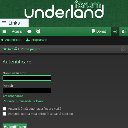
Links
Acasă
Donatii
eg
Autentificare
or
Înregistrare
e
ut
nr
ăt
u
m
en
eg
Acasă
Prima pagină
uri
m
bri
tifi
ist
Autentificare
ra
uri
ca
ra
Nume utilizator:
pi
re
re
de
Parolă:
Am uitat parola
Retrimite e-mail-ul de activare
Autentifică-mă automat la fiecare vizită
Ascunde starea mea online în această sesiune