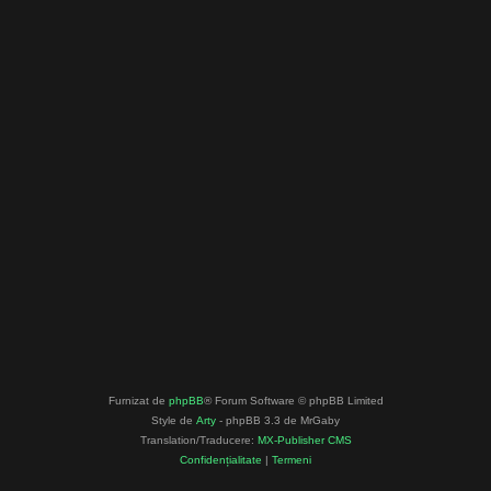
Furnizat de
phpBB
® Forum Software © phpBB Limited
Style de
Arty
- phpBB 3.3 de MrGaby
Translation/Traducere:
MX-Publisher CMS
Confidențialitate
|
Termeni