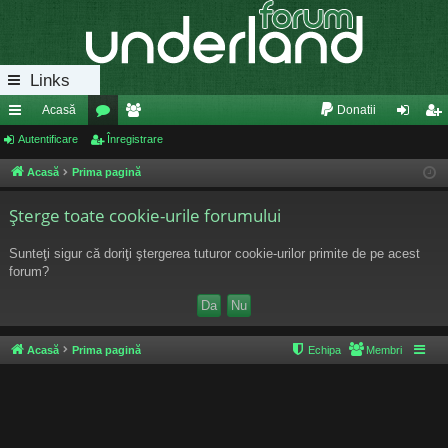
Links
Acasă
Donatii
eg
Autentificare
or
Înregistrare
e
ut
nr
ăt
u
m
en
eg
Acasă
Prima pagină
uri
m
bri
tifi
ist
Şterge toate cookie-urile forumului
ra
uri
ca
ra
Sunteţi sigur că doriţi ştergerea tuturor cookie-urilor primite de pe acest
pi
re
re
forum?
de
Acasă
Prima pagină
Echipa
Membri