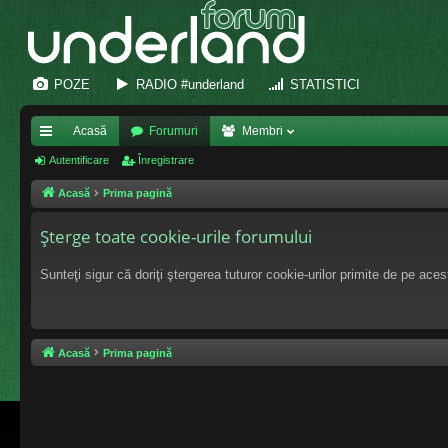
POZE
RADIO #underland
STATISTICI
Acasă
Forumuri
Membri
eg
Autentificare
Înregistrare
ăt
Acasă
Prima pagină
uri
Şterge toate cookie-urile forumului
ra
Sunteţi sigur că doriţi ştergerea tuturor cookie-urilor primite de pe ace
pi
de
Acasă
Prima pagină