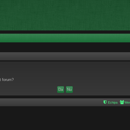
st forum?
Echipa
Mem