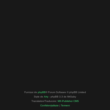
Furnizat de
phpBB
® Forum Software © phpBB Limited
Style de
Arty
- phpBB 3.3 de MrGaby
Translation/Traducere:
MX-Publisher CMS
Confidențialitate
|
Termeni