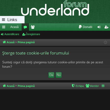
Links
Acasă
Donatii
eg
Autentificare
or
Înregistrare
e
ut
nr
ăt
u
m
en
eg
Acasă
Prima pagină
uri
m
bri
tifi
ist
Şterge toate cookie-urile forumului
ra
uri
ca
ra
Sunteţi sigur că doriţi ştergerea tuturor cookie-urilor primite de pe acest
pi
re
re
forum?
de
Acasă
Prima pagină
Echipa
Membri