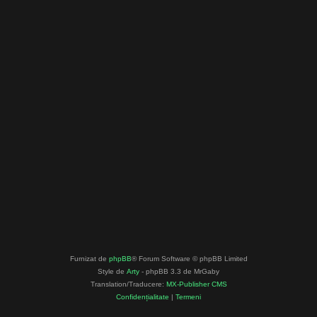
Furnizat de
phpBB
® Forum Software © phpBB Limited
Style de
Arty
- phpBB 3.3 de MrGaby
Translation/Traducere:
MX-Publisher CMS
Confidențialitate
|
Termeni