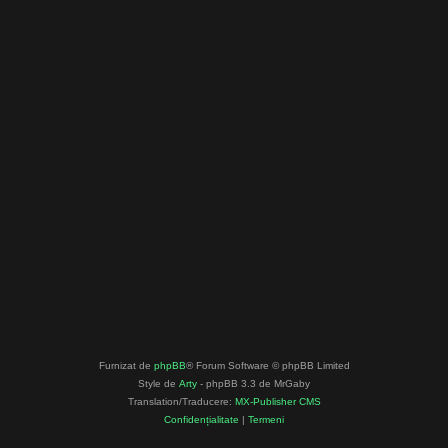
Furnizat de
phpBB
® Forum Software © phpBB Limited
Style de
Arty
- phpBB 3.3 de MrGaby
Translation/Traducere:
MX-Publisher CMS
Confidențialitate
|
Termeni