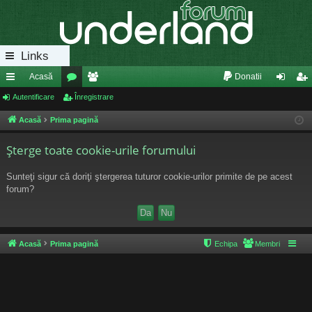
Links
Acasă
Donatii
eg
Autentificare
or
Înregistrare
e
ut
nr
ăt
u
m
en
eg
Acasă
Prima pagină
uri
m
bri
tifi
ist
Şterge toate cookie-urile forumului
ra
uri
ca
ra
Sunteţi sigur că doriţi ştergerea tuturor cookie-urilor primite de pe acest
pi
re
re
forum?
de
Acasă
Prima pagină
Echipa
Membri