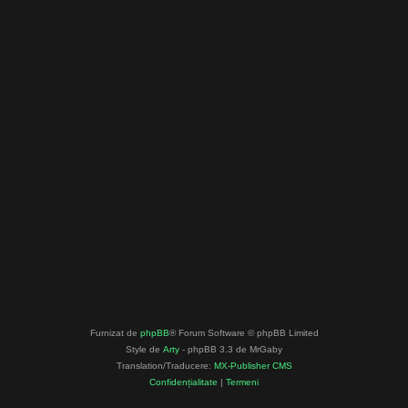
Furnizat de
phpBB
® Forum Software © phpBB Limited
Style de
Arty
- phpBB 3.3 de MrGaby
Translation/Traducere:
MX-Publisher CMS
Confidențialitate
|
Termeni