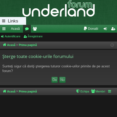
Links
Acasă
Donatii
eg
Autentificare
or
Înregistrare
e
ut
nr
ăt
u
m
en
eg
Acasă
Prima pagină
uri
m
bri
tifi
ist
Şterge toate cookie-urile forumului
ra
uri
ca
ra
Sunteţi sigur că doriţi ştergerea tuturor cookie-urilor primite de pe acest
pi
re
re
forum?
de
Acasă
Prima pagină
Echipa
Membri