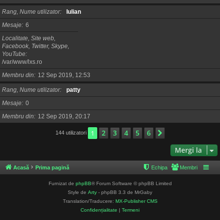
Rang, Nume utilizator
Iulian
Mesaje
6
Localitate, Site web,
Facebook, Twitter, Skype,
YouTube
/var/www/lxs.ro
Membru din
12 Sep 2019, 12:53
Rang, Nume utilizator
patty
Mesaje
0
Membru din
12 Sep 2019, 20:17
2
3
4
5
6
1
Următorul
144 utilizatori
Mergi la
Acasă
Prima pagină
Echipa
Membri
Furnizat de
phpBB
® Forum Software © phpBB Limited
Style de
Arty
- phpBB 3.3 de MrGaby
Translation/Traducere:
MX-Publisher CMS
Confidențialitate
|
Termeni