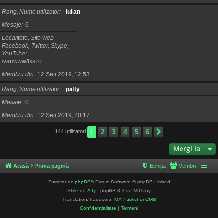
Rang, Nume utilizator
Iulian
Mesaje
6
Localitate, Site web,
Facebook, Twitter, Skype,
YouTube
/var/www/lxs.ro
Membru din
12 Sep 2019, 12:53
Rang, Nume utilizator
patty
Mesaje
0
Membru din
12 Sep 2019, 20:17
2
3
4
5
6
1
Următorul
144 utilizatori
Mergi la
Acasă
Prima pagină
Echipa
Membri
Furnizat de
phpBB
® Forum Software © phpBB Limited
Style de
Arty
- phpBB 3.3 de MrGaby
Translation/Traducere:
MX-Publisher CMS
Confidențialitate
|
Termeni