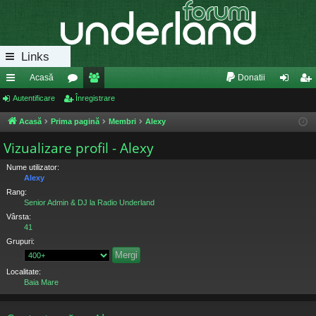
Links
Acasă
Donatii
eg
Autentificare
or
Înregistrare
e
ut
nr
ăt
u
m
en
eg
Acasă
Prima pagină
Membri
Alexy
uri
m
bri
tifi
ist
Vizualizare profil - Alexy
ra
uri
ca
ra
Nume utilizator:
Alexy
pi
re
re
Rang:
Senior Admin & DJ la Radio Underland
de
Vârsta:
41
Grupuri:
Localitate:
Baia Mare