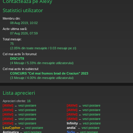
Contactează pe Alexy
Statistici utilizator
Membru din:
08 Aug 2019, 10:02
Activ ultima oară:
07 Aug 2026, 07:59
Total mesaje:
75
(2.05% din toate mesajele / 0.03 mesaje pe zi)
Cel mai activ în forumul:
DISCUTII
(4 Mesaje / 5.33% din mesajele utilizatorului)
Cel mai activ in subiectul:
CONCURS "Cel mai frumos brad de Craciun" 2023
(3 Mesaje / 4.00% din mesajele utilizatorului)
Lista aprecieri
Aprecieri oferite:
16
[Altfel]
←
vezi postare
[Altfel]
←
vezi postare
[Altfel]
←
vezi postare
[Altfel]
←
vezi postare
[Altfel]
←
vezi postare
[Altfel]
←
vezi postare
[Altfel]
←
vezi postare
[Altfel]
←
vezi postare
[Altfel]
←
vezi postare
Infinity
←
vezi postare
LouCypher
←
vezi postare
andia`
←
vezi postare
Antipatica
←
vezi postare
SoSo
←
vezi postare