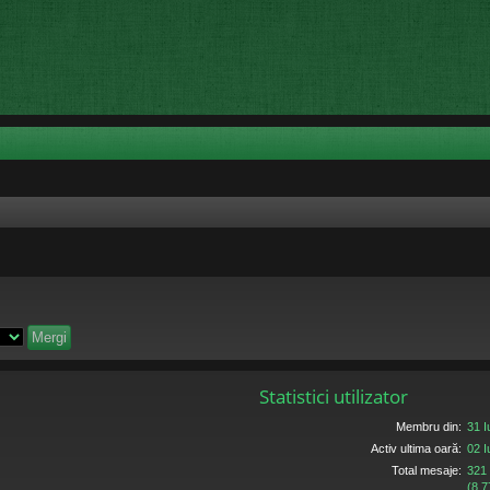
Statistici utilizator
Membru din:
31 I
Activ ultima oară:
02 I
Total mesaje:
321
(8.7