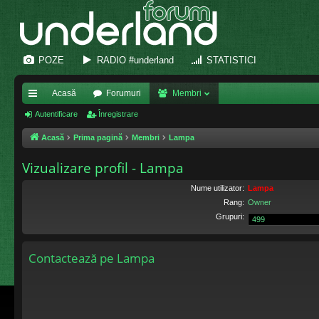
POZE
RADIO #underland
STATISTICI
Acasă
Forumuri
Membri
eg
Autentificare
Înregistrare
ăt
Acasă
Prima pagină
Membri
Lampa
uri
Vizualizare profil - Lampa
ra
Nume utilizator:
Lampa
pi
Rang:
Owner
Grupuri:
de
Contactează pe Lampa