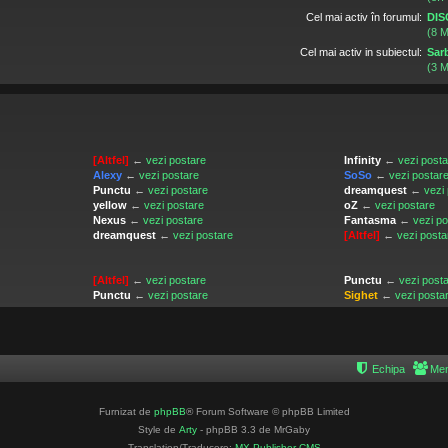
Cel mai activ în forumul:
DIS
(8 M
Cel mai activ in subiectul:
Sarb
(3 M
[Altfel]
←
vezi postare
Infinity
←
vezi post
Alexy
←
vezi postare
SoSo
←
vezi postar
Punctu
←
vezi postare
dreamquest
←
vezi
yellow
←
vezi postare
oZ
←
vezi postare
Nexus
←
vezi postare
Fantasma
←
vezi p
dreamquest
←
vezi postare
[Altfel]
←
vezi posta
[Altfel]
←
vezi postare
Punctu
←
vezi post
Punctu
←
vezi postare
Sighet
←
vezi posta
Echipa
Mem
Furnizat de
phpBB
® Forum Software © phpBB Limited
Style de
Arty
- phpBB 3.3 de MrGaby
Translation/Traducere:
MX-Publisher CMS