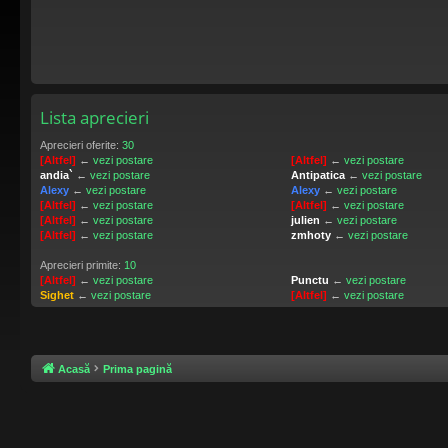
Lista aprecieri
Aprecieri oferite:
30
[Altfel]
←
vezi postare
[Altfel]
←
vezi postare
andia`
←
vezi postare
Antipatica
←
vezi postare
Alexy
←
vezi postare
Alexy
←
vezi postare
[Altfel]
←
vezi postare
[Altfel]
←
vezi postare
[Altfel]
←
vezi postare
julien
←
vezi postare
[Altfel]
←
vezi postare
zmhoty
←
vezi postare
Aprecieri primite:
10
[Altfel]
←
vezi postare
Punctu
←
vezi postare
Sighet
←
vezi postare
[Altfel]
←
vezi postare
Acasă
Prima pagină