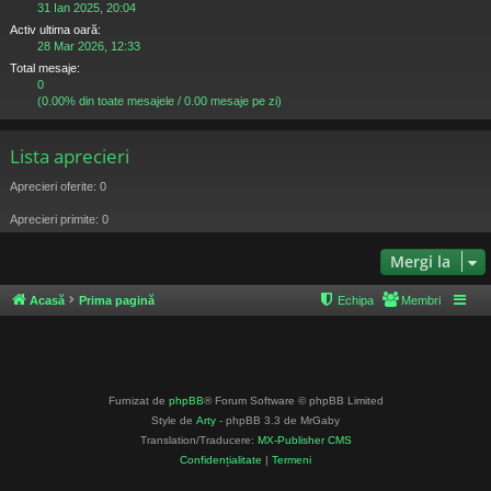
31 Ian 2025, 20:04
Activ ultima oară:
28 Mar 2026, 12:33
Total mesaje:
0
(0.00% din toate mesajele / 0.00 mesaje pe zi)
Lista aprecieri
Aprecieri oferite: 0
Aprecieri primite: 0
Mergi la
Acasă
Prima pagină
Echipa
Membri
Furnizat de
phpBB
® Forum Software © phpBB Limited
Style de
Arty
- phpBB 3.3 de MrGaby
Translation/Traducere:
MX-Publisher CMS
Confidențialitate
|
Termeni