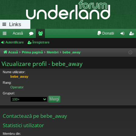
Links
Acasă
Donatii
eg
Autentificare
or
Înregistrare
e
ut
nr
ăt
u
m
en
eg
Acasă
Prima pagină
Membri
bebe_away
uri
m
bri
tifi
ist
Vizualizare profil - bebe_away
ra
uri
ca
ra
Nume utilizator:
bebe_away
pi
re
re
Rang:
Operator
de
Grupuri:
Contactează pe bebe_away
Statistici utilizator
Membru din: