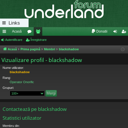
Links
Acasă
Donatii
eg
Autentificare
or
Înregistrare
e
ut
nr
ăt
u
m
en
eg
Acasă
Prima pagină
Membri
blackshadow
uri
m
bri
tifi
ist
Vizualizare profil - blackshadow
ra
uri
ca
ra
Nume utilizator:
blackshadow
pi
re
re
Rang:
Operator Onorific
de
Grupuri:
Contactează pe blackshadow
Statistici utilizator
Membru din: