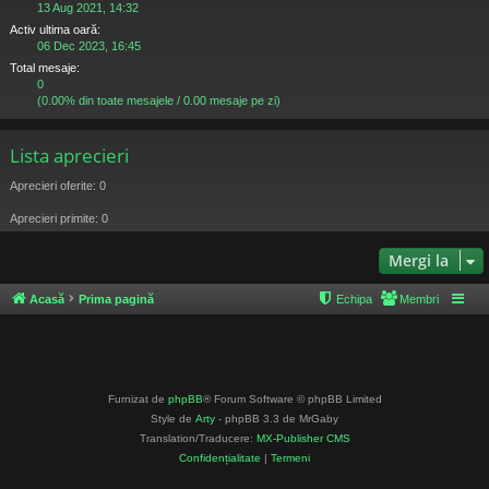
13 Aug 2021, 14:32
Activ ultima oară:
06 Dec 2023, 16:45
Total mesaje:
0
(0.00% din toate mesajele / 0.00 mesaje pe zi)
Lista aprecieri
Aprecieri oferite: 0
Aprecieri primite: 0
Mergi la
Acasă
Prima pagină
Echipa
Membri
Furnizat de
phpBB
® Forum Software © phpBB Limited
Style de
Arty
- phpBB 3.3 de MrGaby
Translation/Traducere:
MX-Publisher CMS
Confidențialitate
|
Termeni