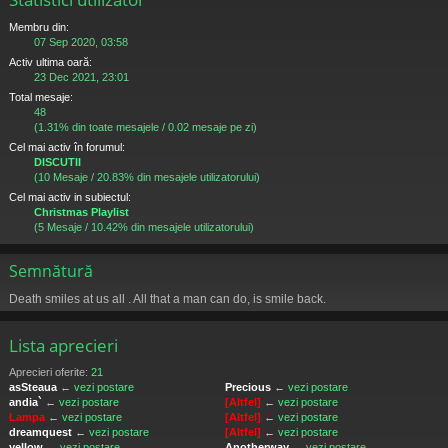
Membru din:
07 Sep 2020, 03:58
Activ ultima oară:
23 Dec 2021, 23:01
Total mesaje:
48
(1.31% din toate mesajele / 0.02 mesaje pe zi)
Cel mai activ în forumul:
DISCUTII
(10 Mesaje / 20.83% din mesajele utilizatorului)
Cel mai activ in subiectul:
Christmas Playlist
(5 Mesaje / 10.42% din mesajele utilizatorului)
Semnătură
Death smiles at us all . All that a man can do, is smile back.
Lista aprecieri
Aprecieri oferite:
21
asSteaua
←
vezi postare
Precious
←
vezi postare
andia`
←
vezi postare
[Altfel]
←
vezi postare
Lampa
←
vezi postare
[Altfel]
←
vezi postare
dreamquest
←
vezi postare
[Altfel]
←
vezi postare
yellow
←
vezi postare
Anotherway
←
vezi postare