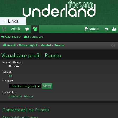
Links
Acasă
Donatii
eg
Autentificare
or
Înregistrare
e
ut
nr
ăt
u
m
en
eg
Acasă
Prima pagină
Membri
Punctu
uri
m
bri
tifi
ist
Vizualizare profil - Punctu
ra
uri
ca
ra
Nume utilizator:
Punctu
pi
re
re
Vârsta:
36
de
Grupuri:
Localitate:
Edmonton , Alberta
Contactează pe Punctu
Statistici utilizator