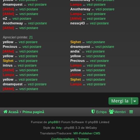
dreamquest
←
vezi postare
Lampa
←
vezi postare
[Altfel]
←
vezi postare
Anotherway
←
vezi postare
[Altfel]
←
vezi postare
Lampa
←
vezi postare
oZ
←
vezi postare
[Altfel]
←
vezi postare
Anotherway
←
vezi postare
nesscj43
←
vezi postare
[Altfel]
←
vezi postare
Aprecieri primite:
21
yellow
←
vezi postare
Sighet
←
vezi postare
Precious
←
vezi postare
dreamquest
←
vezi postare
[Altfel]
←
vezi postare
andia`
←
vezi postare
yellow
←
vezi postare
yellow
←
vezi postare
Sighet
←
vezi postare
Precious
←
vezi postare
intrus
←
vezi postare
Lampa
←
vezi postare
[Altfel]
←
vezi postare
yellow
←
vezi postare
Lampa
←
vezi postare
[Altfel]
←
vezi postare
yellow
←
vezi postare
Sighet
←
vezi postare
dreamquest
←
vezi postare
Lampa
←
vezi postare
[Altfel]
←
vezi postare
Mergi la
Acasă
Prima pagină
Echipa
Membri
Furnizat de
phpBB
® Forum Software © phpBB Limited
Style de
Arty
- phpBB 3.3 de MrGaby
Translation/Traducere:
MX-Publisher CMS
Confidențialitate
|
Termeni