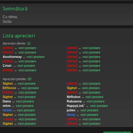
Semnătură
Cu stima,
SoSo
Lista aprecieri
Aprecieri oferite:
12
[Altfel]
←
vezi postare
[Altfel]
←
vezi postare
[Altfel]
←
vezi postare
[Altfel]
←
vezi postare
Anotherway
←
vezi postare
[Altfel]
←
vezi postare
[Altfel]
←
vezi postare
[Altfel]
←
vezi postare
Cristi-
←
vezi postare
[Altfel]
←
vezi postare
[Altfel]
←
vezi postare
[Altfel]
←
vezi postare
Aprecieri primite:
20
Sighet
←
vezi postare
[Altfel]
←
vezi postare
ElfStone
←
vezi postare
Sighet
←
vezi postare
[Altfel]
←
vezi postare
[Altfel]
←
vezi postare
Sighet
←
vezi postare
MrRobot
←
vezi postare
Danu
←
vezi postare
Raluanna
←
vezi postare
mhm
←
vezi postare
HappyLink`
←
vezi postare
rdstm
←
vezi postare
julien
←
vezi postare
Sighet
←
vezi postare
Alexy
←
vezi postare
Lampa
←
vezi postare
[Altfel]
←
vezi postare
Sighet
←
vezi postare
[Altfel]
←
vezi postare