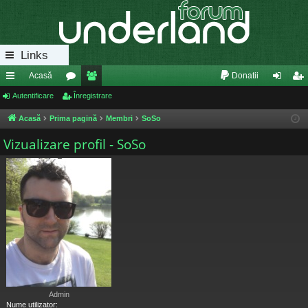
Links
Acasă
Donatii
eg
Autentificare
or
Înregistrare
e
ut
nr
ăt
u
m
en
eg
Acasă
Prima pagină
Membri
SoSo
uri
m
bri
tifi
ist
Vizualizare profil - SoSo
ra
uri
ca
ra
pi
re
re
de
Admin
Nume utilizator: