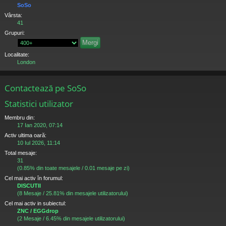
SoSo
Vârsta:
41
Grupuri:
Localitate:
London
Contactează pe SoSo
Statistici utilizator
Membru din:
17 Ian 2020, 07:14
Activ ultima oară:
10 Iul 2026, 11:14
Total mesaje:
31
(0.85% din toate mesajele / 0.01 mesaje pe zi)
Cel mai activ în forumul:
DISCUTII
(8 Mesaje / 25.81% din mesajele utilizatorului)
Cel mai activ in subiectul:
ZNC / EGGdrop
(2 Mesaje / 6.45% din mesajele utilizatorului)