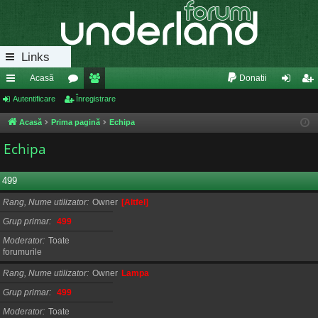
Links
Acasă
Donatii
eg
Autentificare
or
Înregistrare
e
ut
nr
ăt
u
m
en
eg
Acasă
Prima pagină
Echipa
uri
m
bri
tifi
ist
Echipa
ra
uri
ca
ra
499
pi
re
re
Rang, Nume utilizator
Owner
[Altfel]
de
Grup primar
499
Moderator
Toate
forumurile
Rang, Nume utilizator
Owner
Lampa
Grup primar
499
Moderator
Toate