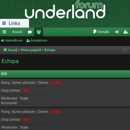
Links
Acasă
Donatii
eg
Autentificare
or
Înregistrare
e
ut
nr
ăt
u
m
en
eg
Acasă
Prima pagină
Echipa
uri
m
bri
tifi
ist
Echipa
ra
uri
ca
ra
499
pi
re
re
Rang, Nume utilizator
Owner
[Altfel]
de
Grup primar
499
Moderator
Toate
forumurile
Rang, Nume utilizator
Owner
Lampa
Grup primar
499
Moderator
Toate