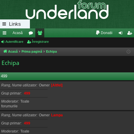
Links
Acasă
Donatii
eg
Autentificare
or
Înregistrare
e
ut
nr
ăt
u
m
en
eg
Acasă
Prima pagină
Echipa
uri
m
bri
tifi
ist
Echipa
ra
uri
ca
ra
499
pi
re
re
Rang, Nume utilizator
Owner
[Altfel]
de
Grup primar
499
Moderator
Toate
forumurile
Rang, Nume utilizator
Owner
Lampa
Grup primar
499
Moderator
Toate