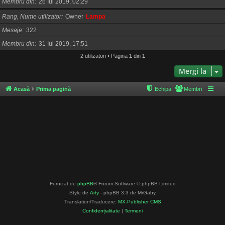
Membru din
26 Iul 2019, 02:29
Rang, Nume utilizator
Owner
Lampa
Mesaje
322
Membru din
31 Iul 2019, 17:51
2 utilizatori • Pagina
1
din
1
Mergi la
Acasă
Prima pagină
Echipa
Membri
Furnizat de
phpBB
® Forum Software © phpBB Limited
Style de
Arty
- phpBB 3.3 de MrGaby
Translation/Traducere:
MX-Publisher CMS
Confidențialitate
|
Termeni