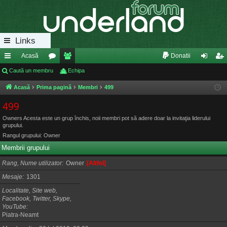
Links
Acasă
Donatii
eg
Caută un membru
or
e
Echipa
ut
nr
ăt
u
m
en
eg
Acasă
Prima pagină
Membri
499
uri
m
bri
tifi
ist
499
ra
uri
ca
ra
Owners Acesta este un grup închis, noii membri pot să adere doar la invitaţia liderului
grupului.
pi
re
re
Rangul grupului: Owner
de
Membrii grupului
Rang, Nume utilizator
Owner
[Altfel]
Mesaje
1301
Localitate, Site web,
Facebook, Twitter, Skype,
YouTube
Piatra-Neamt